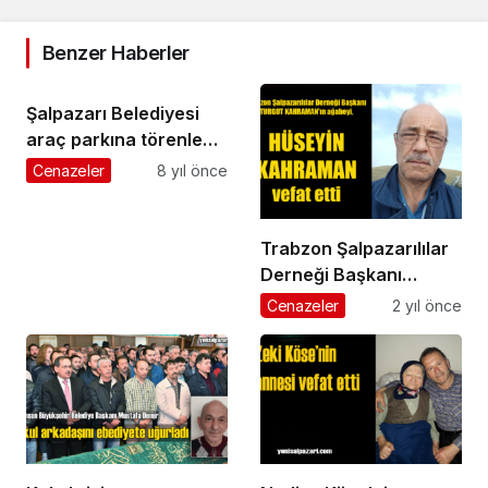
Benzer Haberler
Şalpazarı Belediyesi
araç parkına törenle
yeni bir araç daha kattı
Cenazeler
8 yıl önce
Trabzon Şalpazarılılar
Derneği Başkanı
Turgut Kahraman’ın
Cenazeler
2 yıl önce
ağabeyi Hüseyin
Kahraman vefat etti