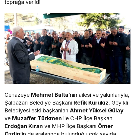
toprağa verildi.
Cenazeye
Mehmet Balta
‘nın ailesi ve yakınlarıyla,
Şalpazarı Belediye Başkanı
Refik Kurukız
, Geyikli
Belediyesi eski başkanları
Ahmet Yüksel Gülay
ve
Muzaffer Türkmen
ile CHP İlçe Başkanı
Erdoğan Kıran
ve MHP İlçe Başkanı
Ömer
Özdin
‘in de aralarında bulunduğu çok sayıda