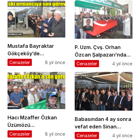
Mustafa Bayraktar
P. Uzm. Çvş. Orhan
Gökçeköy’de
Özcan Şalpazarı’nda
ebediyete uğurlandı
ebediyete uğurlandı
Cenazeler
8 yıl önce
Cenazeler
4 yıl önce
Hacı Mzaffer Özkan
Babasından 4 ay sonra
Üzümözü
vefat eden Sinan
Mahallesi’nde toprağa
Ayaz’ın cenazesi
Cenazeler
8 yıl önce
Cenazeler
4 yıl önce