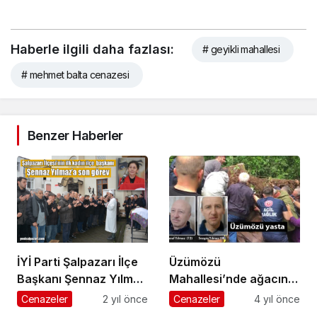
Haberle ilgili daha fazlası:
# geyikli mahallesi
# mehmet balta cenazesi
Benzer Haberler
İYİ Parti Şalpazarı İlçe
Üzümözü
Başkanı Şennaz Yılmaz
Mahallesi’nde ağacın
dualarla ebediyete
altında kalan baba ve
Cenazeler
2 yıl önce
Cenazeler
4 yıl önce
uğurlandı
oğlu hayatını kaybetti