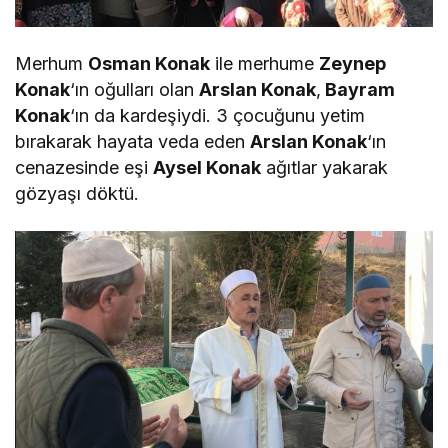
Merhum
Osman Konak
ile merhume
Zeynep
Konak
‘ın oğulları olan
Arslan Konak
,
Bayram
Konak
‘ın da kardeşiydi. 3 çocuğunu yetim
bırakarak hayata veda eden
Arslan Konak
‘ın
cenazesinde eşi
Aysel Konak
ağıtlar yakarak
gözyaşı döktü.