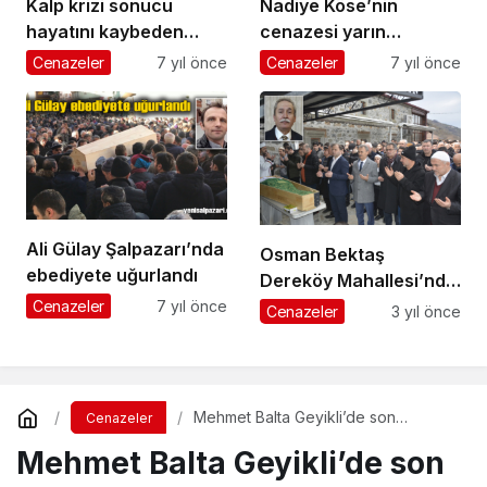
Kalp krizi sonucu
Nadiye Köse’nin
hayatını kaybeden
cenazesi yarın
Vahap Uçar Samsun’da
Tepeağzı
Cenazeler
7 yıl önce
Cenazeler
7 yıl önce
toprağa verildi
Mahallesi’nde toprağa
verilecek
Ali Gülay Şalpazarı’nda
Osman Bektaş
ebediyete uğurlandı
Dereköy Mahallesi’nde
ebediyete uğurlandı
Cenazeler
7 yıl önce
Cenazeler
3 yıl önce
Mehmet Balta Geyikli’de son
Cenazeler
yolculuğuna uğurlandı
Mehmet Balta Geyikli’de son