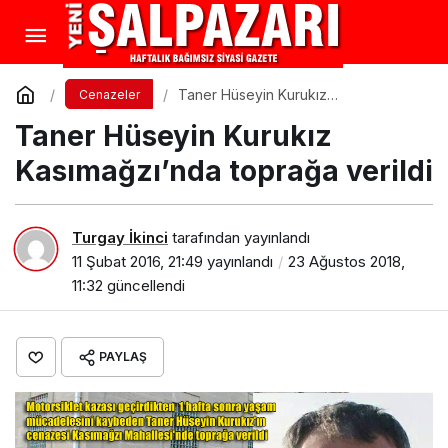
Taner Hüseyin Kurukız
Cenazeler
Kasımağzı’nda toprağa verildi
Taner Hüseyin Kurukız
Kasımağzı’nda toprağa verildi
Turgay İkinci
tarafından yayınlandı
11 Şubat 2016, 21:49
yayınlandı
23 Ağustos 2018,
11:32
güncellendi
PAYLAŞ