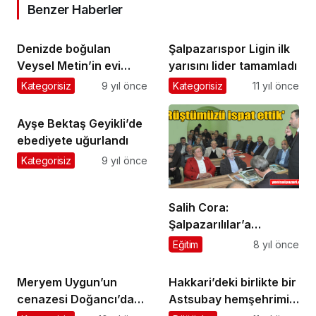
Benzer Haberler
Denizde boğulan
Şalpazarıspor Ligin ilk
Veysel Metin’in evi
yarısını lider tamamladı
taziyeye gelenlerle
Kategorisiz
9 yıl önce
Kategorisiz
11 yıl önce
doldu taştı
Ayşe Bektaş Geyikli’de
ebediyete uğurlandı
Kategorisiz
9 yıl önce
Salih Cora:
Şalpazarılılar’a
güveniyorum
Eğitim
8 yıl önce
Meryem Uygun’un
Hakkari’deki birlikte bir
cenazesi Doğancı’da
Astsubay hemşehrimiz
gözyaşlarıyla toprağa
yaralandı