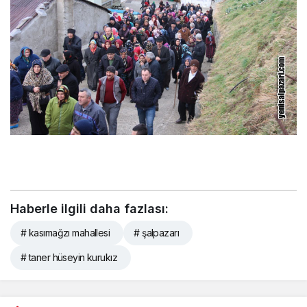
Haberle ilgili daha fazlası:
# kasımağzı mahallesi
# şalpazarı
# taner hüseyin kurukız