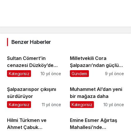
Benzer Haberler
Sultan Cömert’in
Milletvekili Cora
cenazesi Düzköy’de
Şalpazarı’ndan güçlü
toprağa verildi
destek istedi
Kategorisiz
10 yıl önce
Gündem
9 yıl önce
Şalpazarıspor çıkışını
Muhammet Al’dan yeni
sürdürüyor
bir mağaza daha
Kategorisiz
11 yıl önce
Kategorisiz
10 yıl önce
Hilmi Türkmen ve
Emine Esmer Ağırtaş
Ahmet Çabuk
Mahallesi’nde