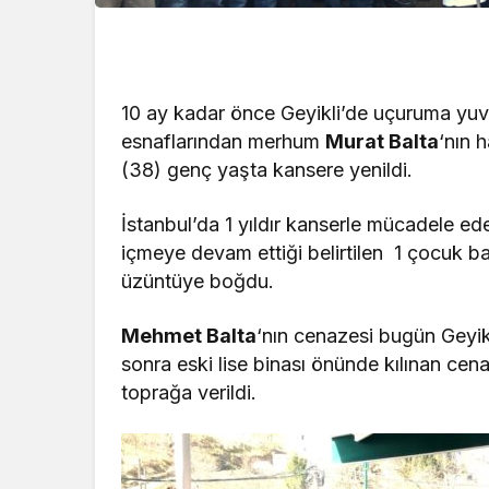
10 ay kadar önce Geyikli’de uçuruma yuv
esnaflarından merhum
Murat Balta
‘nın 
(38) genç yaşta kansere yenildi.
İstanbul’da 1 yıldır kanserle mücadele ed
içmeye devam ettiği belirtilen 1 çocuk b
üzüntüye boğdu.
Mehmet Balta
‘nın cenazesi bugün Geyi
sonra eski lise binası önünde kılınan c
toprağa verildi.