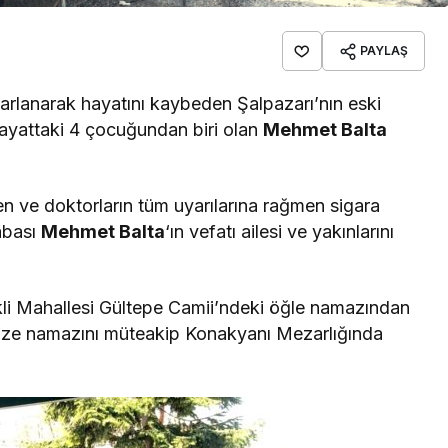
PAYLAŞ
arlanarak hayatını kaybeden Şalpazarı’nın eski
hayattaki 4 çocuğundan biri olan
Mehmet Balta
en ve doktorların tüm uyarılarına rağmen sigara
abası
Mehmet Balta
‘ın vefatı ailesi ve yakınlarını
kli Mahallesi Gültepe Camii’ndeki öğle namazından
enaze namazını müteakip Konakyanı Mezarlığında