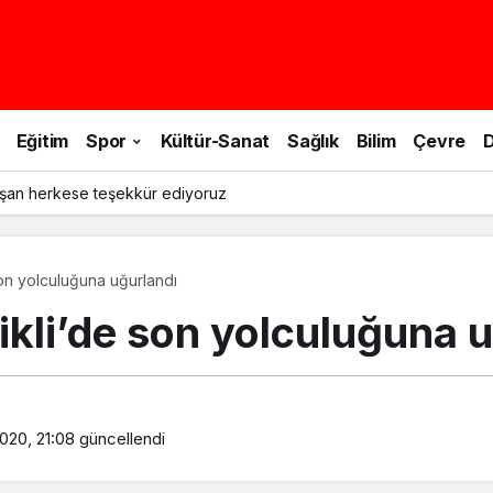
Eğitim
Spor
Kültür-Sanat
Sağlık
Bilim
Çevre
D
şan herkese teşekkür ediyoruz
on yolculuğuna uğurlandı
kli’de son yolculuğuna u
020, 21:08
güncellendi