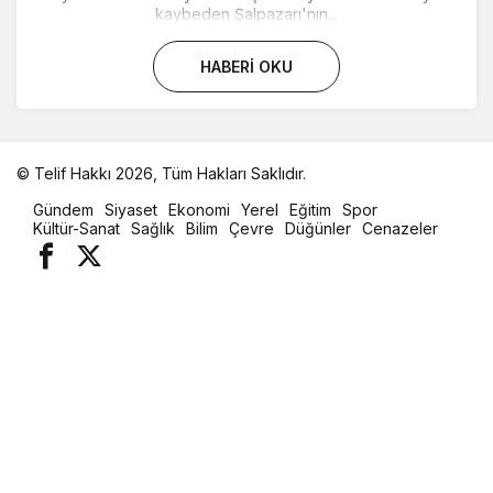
kaybeden Şalpazarı'nın...
HABERI OKU
© Telif Hakkı 2026, Tüm Hakları Saklıdır.
malatya
Gündem
Siyaset
Ekonomi
Yerel
Eğitim
Spor
oto
Kültür-Sanat
Sağlık
Bilim
Çevre
Düğünler
Cenazeler
kiralama
parça
eşya
taşıma
evden
eve
nakliyat
istanbul
evden
eve
nakliyat
casino
slot
siteleri
en