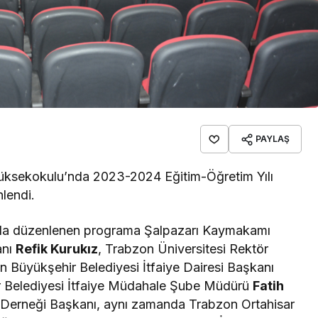
PAYLAŞ
Yüksekokulu’nda 2023-2024 Eğitim-Öğretim Yılı
lendi.
da düzenlenen programa Şalpazarı Kaymakamı
anı
Refik Kurukız
, Trabzon Üniversitesi Rektör
n Büyükşehir Belediyesi İtfaiye Dairesi Başkanı
r Belediyesi İtfaiye Müdahale Şube Müdürü
Fatih
m Derneği Başkanı, aynı zamanda Trabzon Ortahisar