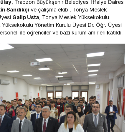
ülay
, Trabzon Büyükşehir Belediyesi İtfaiye Dairesi
tin Sandıkçı
ve çalışma ekibi, Tonya Meslek
Üyesi
Galip Usta
, Tonya Meslek Yüksekokulu
 Yüksekokulu Yönetim Kurulu Üyesi Dr. Öğr. Üyesi
soneli ile öğrenciler ve bazı kurum amirleri katıldı.