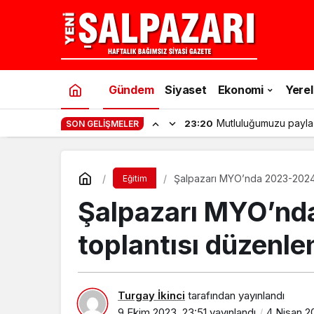
Gündem
Siyaset
Ekonomi
Yerel
Mutluluğumuzu payla
23:20
SON GELIŞMELER
Şalpazarı MYO’nda 2023-2024 E
Eğitim
Şalpazarı MYO’nda
toplantısı düzenle
Turgay İkinci
tarafından yayınlandı
9 Ekim 2023, 23:51
yayınlandı
4 Nisan 2