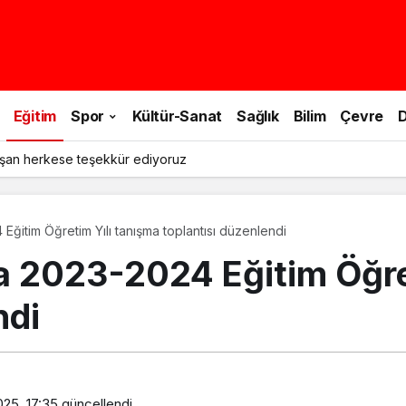
Eğitim
Spor
Kültür-Sanat
Sağlık
Bilim
Çevre
D
şan herkese teşekkür ediyoruz
ğitim Öğretim Yılı tanışma toplantısı düzenlendi
 2023-2024 Eğitim Öğret
ndi
025, 17:35
güncellendi