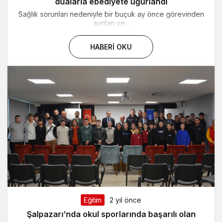
dualarla ebediyete uğurlandı
Sağlık sorunları nedeniyle bir buçuk ay önce görevinden
ayrılan ve...
HABERI OKU
Eğitim
2 yıl önce
Şalpazarı’nda okul sporlarında başarılı olan