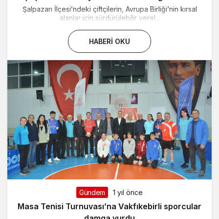
Şalpazarı İlçesi’ndeki çiftçilerin, Avrupa Birliği’nin kırsal
alanlar için sürdürülebilir yerel...
HABERI OKU
Gündem
1 yıl önce
Masa Tenisi Turnuvası’na Vakfıkebirli sporcular
damga vurdu