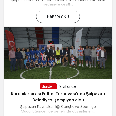
nedeniyle çeşitli...
HABERI OKU
Gündem
2 yıl önce
Kurumlar arası Futbol Turnuvası’nda Şalpazarı
Belediyesi şampiyon oldu
Şalpazarı Kaymakamlığı Gençlik ve Spor İlçe
Müdürlüğünce İlçe genelinde düzenlenen...