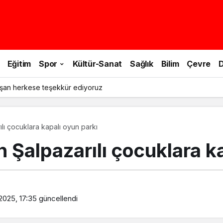
Eğitim
Spor
Kültür-Sanat
Sağlık
Bilim
Çevre
D
şan herkese teşekkür ediyoruz
ılı çocuklara kapalı oyun parkı
n Şalpazarılı çocuklara k
2025, 17:35
güncellendi