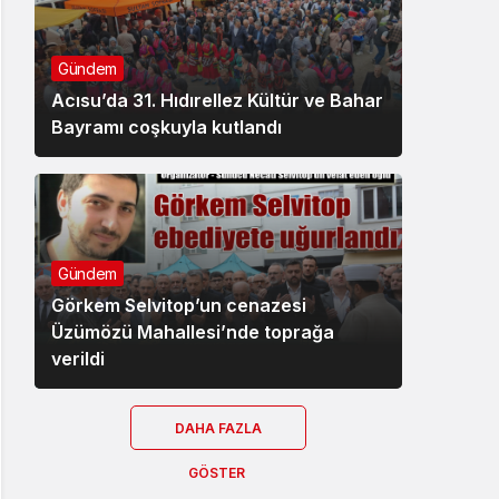
Gündem
Acısu’da 31. Hıdırellez Kültür ve Bahar
Bayramı coşkuyla kutlandı
Gündem
Görkem Selvitop’un cenazesi
Üzümözü Mahallesi’nde toprağa
verildi
DAHA FAZLA
GÖSTER