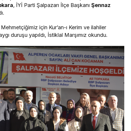
pkara
, İYİ Parti Şalpazarı İlçe Başkanı
Şennaz
ı.
2 Mehmetçiğimiz için Kur’an-ı Kerim ve ilahiler
saygı duruşu yapıldı, İstiklal Marşımız okundu.