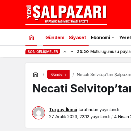
Gündem
Siyaset
Ekonomi
Yerel
Mutluluğumuzu payla
23:20
SON GELIŞMELER
Necati Selvitop’tan Şalpazar
Gündem
Necati Selvitop’ta
Turgay İkinci
tarafından yayınlandı
27 Aralık 2023, 22:12
yayınlandı
4 Nisan 