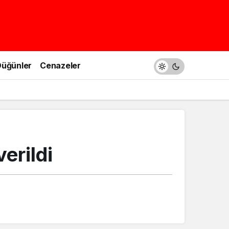
üğünler
Cenazeler
erildi