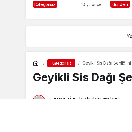
Kategorisiz
10 yıl önce
Gündem
Yo
Geyikli Sis Dağı Şenliği’
Kategorisiz
Geyikli Sis Dağı Ş
Turgay İkinci
tarafından yayınlandı
7 Şubat 2016, 00:54
yayınlandı
23 Ağust