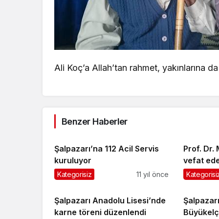
Ali Koç’a Allah’tan rahmet, yakınlarına da
Benzer Haberler
Şalpazarı’na 112 Acil Servis
Prof. Dr
kuruluyor
vefat ed
verildi
Kategorisiz
11 yıl önce
Kategorisi
Şalpazarı Anadolu Lisesi’nde
Şalpazarı
karne töreni düzenlendi
Büyükelçi