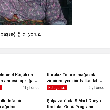
 başsağlığı diliyoruz.
. Mehmet Küçük’ün
Kurukız Ticaret mağazalar
en annesi toprağa
zincirine yeni bir halka daha
kattı
z
11 yıl önce
Kategorisiz
9 yıl önce
 ilk defa bir
Şalpazarı’nda 8 Mart Dünya
 ağırladı
Kadınlar Günü Programı