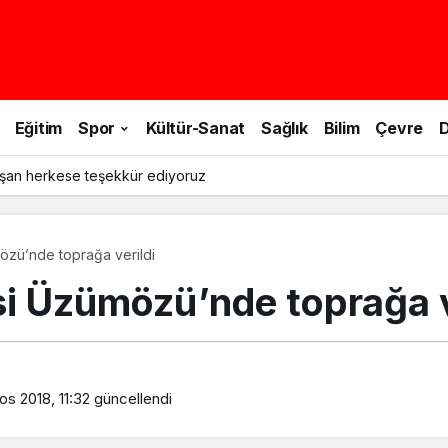
Eğitim
Spor
Kültür-Sanat
Sağlık
Bilim
Çevre
D
şan herkese teşekkür ediyoruz
özü’nde toprağa verildi
si Üzümözü’nde toprağa v
os 2018, 11:32
güncellendi