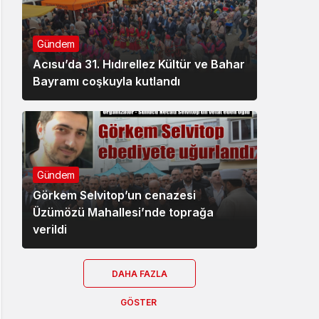
Gündem
Acısu’da 31. Hıdırellez Kültür ve Bahar
Bayramı coşkuyla kutlandı
Gündem
Görkem Selvitop’un cenazesi
Üzümözü Mahallesi’nde toprağa
verildi
DAHA FAZLA
GÖSTER