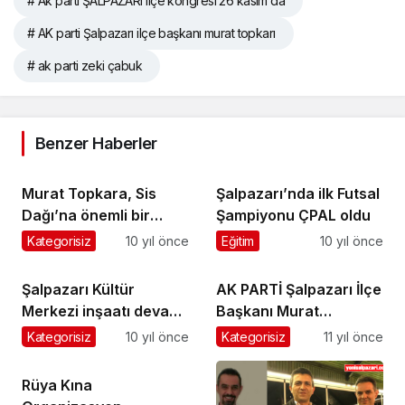
# Ak parti ŞALPAZARI ilçe kongresi 26 kasım da
# AK parti Şalpazarı ilçe başkanı murat topkarı
# ak parti zeki çabuk
Benzer Haberler
Murat Topkara, Sis
Şalpazarı’nda ilk Futsal
Dağı’na önemli bir
Şampiyonu ÇPAL oldu
organizasyon için
Kategorisiz
10 yıl önce
Eğitim
10 yıl önce
girişimde bulundu
Şalpazarı Kültür
AK PARTİ Şalpazarı İlçe
Merkezi inşaatı devam
Başkanı Murat
ediyor
Topkara’nın Ramazan
Kategorisiz
10 yıl önce
Kategorisiz
11 yıl önce
Bayramı Mesajı
Rüya Kına