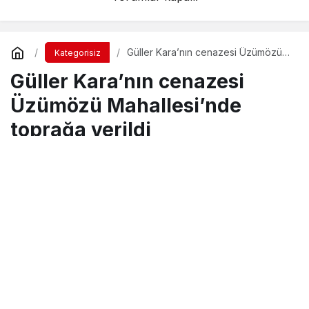
Güller Kara’nın cenazesi Üzümözü
Kategorisiz
Mahallesi’nde toprağa verildi
Güller Kara’nın cenazesi
Üzümözü Mahallesi’nde
toprağa verildi
Turgay İkinci
tarafından yayınlandı
3 Kasım 2017, 15:51
yayınlandı
23 Ağustos 2018,
11:30
güncellendi
PAYLAŞ