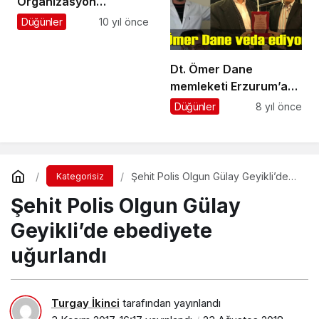
Organizasyon
Kirazlıtepe’de
Düğünler
10 yıl önce
Hizmetinizde
Dt. Ömer Dane
memleketi Erzurum’a
tayin oldu
Düğünler
8 yıl önce
Şehit Polis Olgun Gülay Geyikli’de
Kategorisiz
ebediyete uğurlandı
Şehit Polis Olgun Gülay
Geyikli’de ebediyete
uğurlandı
Turgay İkinci
tarafından yayınlandı