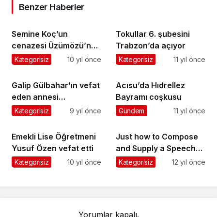
Benzer Haberler
Semine Koç’un
Tokullar 6. şubesini
cenazesi Üzümözü’nde
Trabzon’da açıyor
toprağa verildi
Kategorisiz
10 yıl önce
Kategorisiz
11 yıl önce
Galip Gülbahar’ın vefat
Acısu’da Hıdrellez
eden annesi
Bayramı coşkusu
Dorukkiriş’te toprağa
Kategorisiz
9 yıl önce
Gündem
11 yıl önce
verildi
Emekli Lise Öğretmeni
Just how to Compose
Yusuf Özen vefat etti
and Supply a Speech
Which Will Get
Kategorisiz
10 yıl önce
Kategorisiz
12 yıl önce
Consumers to You
Yorumlar kapalı.