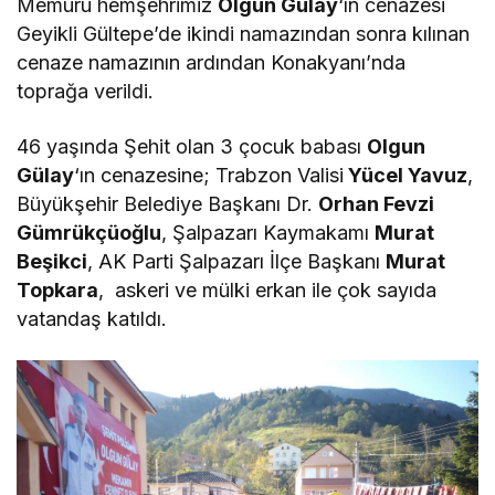
Memuru hemşehrimiz
Olgun Gülay
‘ın cenazesi
Geyikli Gültepe’de ikindi namazından sonra kılınan
cenaze namazının ardından Konakyanı’nda
toprağa verildi.
46 yaşında Şehit olan 3 çocuk babası
Olgun
Gülay
‘ın cenazesine; Trabzon Valisi
Yücel Yavuz
,
Büyükşehir Belediye Başkanı Dr.
Orhan Fevzi
Gümrükçüoğlu
, Şalpazarı Kaymakamı
Murat
Beşikci
, AK Parti Şalpazarı İlçe Başkanı
Murat
Topkara
, askeri ve mülki erkan ile çok sayıda
vatandaş katıldı.