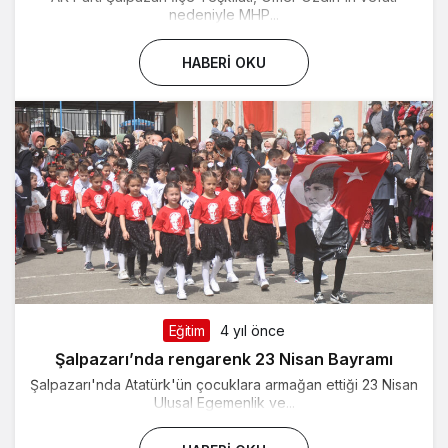
nedeniyle MHP...
HABERI OKU
Eğitim
4 yıl önce
Şalpazarı’nda rengarenk 23 Nisan Bayramı
Şalpazarı'nda Atatürk'ün çocuklara armağan ettiği 23 Nisan
Ulusal Egemenlik ve...