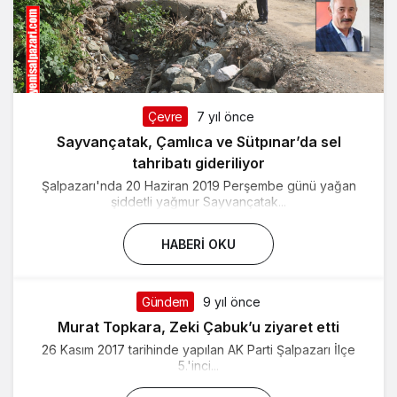
Çevre
7 yıl önce
Sayvançatak, Çamlıca ve Sütpınar’da sel
tahribatı gideriliyor
Şalpazarı'nda 20 Haziran 2019 Perşembe günü yağan
şiddetli yağmur Sayvançatak...
HABERI OKU
Gündem
9 yıl önce
Murat Topkara, Zeki Çabuk’u ziyaret etti
26 Kasım 2017 tarihinde yapılan AK Parti Şalpazarı İlçe
5.'inci...