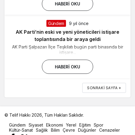
HABERI OKU
Gündem
9 yıl önce
AK Parti’nin eski ve yeni yöneticileri istişare
toplantısında bir araya geldi
AK Parti Şalpazarı İlçe Teşkilatı bugün parti binasında bir
istişare...
HABERI OKU
SONRAKI SAYFA »
© Telif Hakkı 2026, Tüm Hakları Saklıdır.
malatya
Gündem
Siyaset
Ekonomi
Yerel
Eğitim
Spor
oto
Kültür-Sanat
Sağlık
Bilim
Çevre
Düğünler
Cenazeler
kiralama