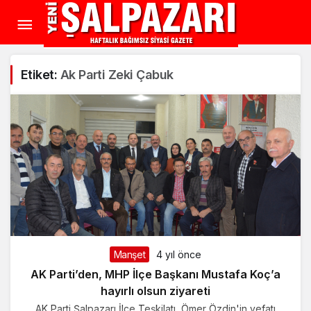
Etiket:
Ak Parti Zeki Çabuk
Manşet
4 yıl önce
AK Parti’den, MHP İlçe Başkanı Mustafa Koç’a
hayırlı olsun ziyareti
AK Parti Şalpazarı İlçe Teşkilatı, Ömer Özdin'in vefatı