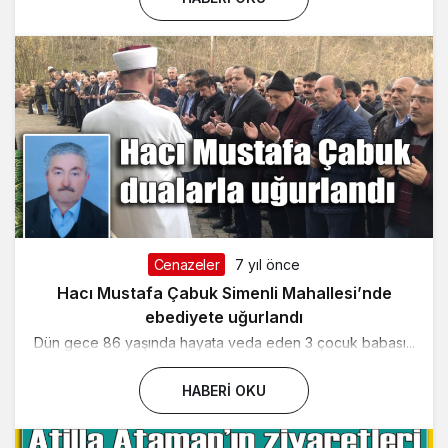
Cenazeler
7 yıl önce
Hacı Mustafa Çabuk Simenli Mahallesi’nde
ebediyete uğurlandı
Dün gece 86 yaşında hayata veda eden 3 çocuk babası...
HABERI OKU