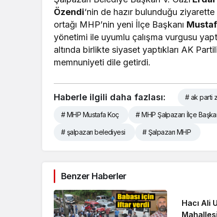
Özendi
‘nin de hazır bulunduğu ziyarette
ortağı MHP’nin yeni İlçe Başkanı
Mustaf
yönetimi ile uyumlu çalışma vurgusu yap
altında birlikte siyaset yaptıkları AK Part
memnuniyeti dile getirdi.
Haberle ilgili daha fazlası:
# ak parti
# MHP Mustafa Koç
# MHP Şalpazarı İlçe Başkan
# şalpazarı belediyesi
# Şalpazarı MHP
Benzer Haberler
Hacı Ali
Mahallesi