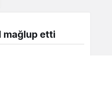
1 mağlup etti
Düğünler
Mutluluğumuzu paylaşan herkese