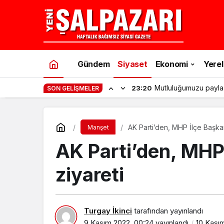
Gündem
Siyaset
Ekonomi
Yerel
Mutluluğumuzu payla
23:20
SON GELIŞMELER
AK Parti’den, MHP İlçe Başkan
Manşet
AK Parti’den, MHP 
ziyareti
Turgay İkinci
tarafından yayınlandı
9 Kasım 2022, 00:24
yayınlandı
10 Kası