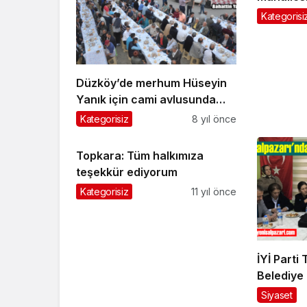
Kategorisi
Düzköy’de merhum Hüseyin
Yanık için cami avlusunda
iftar verildi
Kategorisiz
8 yıl önce
Topkara: Tüm halkımıza
teşekkür ediyorum
Kategorisiz
11 yıl önce
İYİ Parti
Belediye
Atakan A
Siyaset