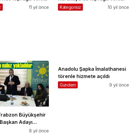
z
11 yıl önce
Kategorisiz
10 yıl önce
Anadolu Şapka İmalathanesi
törenle hizmete açıldı
Gündem
9 yıl önce
 Trabzon Büyükşehir
 Başkan Adayı
ksoy Şalpazarı’na
8 yıl önce