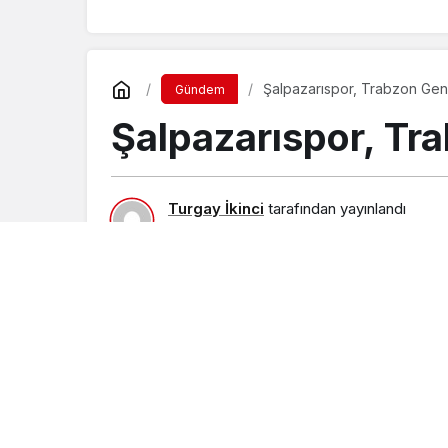
geldi
Şalpazarıspor, Trabzon Gençl
Gündem
Şalpazarıspor, Tra
Turgay İkinci
tarafından yayınlandı
8 Kasım 2022, 23:55
yayınlandı
9 Kasım