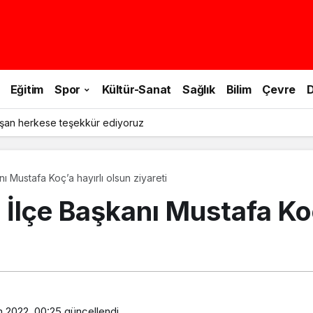
Eğitim
Spor
Kültür-Sanat
Sağlık
Bilim
Çevre
D
şan herkese teşekkür ediyoruz
ı Mustafa Koç’a hayırlı olsun ziyareti
İlçe Başkanı Mustafa Koç
m 2022, 00:25
güncellendi