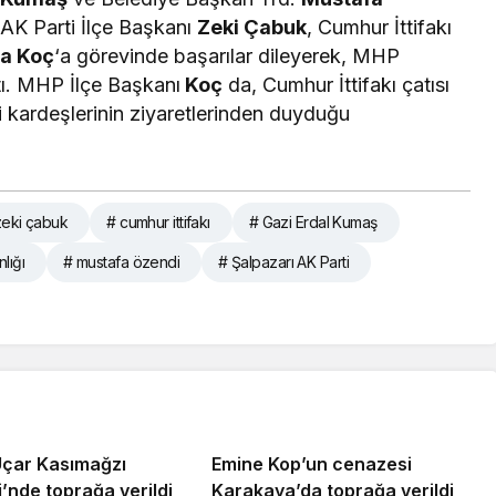
 AK Parti İlçe Başkanı
Zeki Çabuk
, Cumhur İttifakı
a Koç
‘a görevinde başarılar dileyerek, MHP
tı. MHP İlçe Başkanı
Koç
da, Cumhur İttifakı çatısı
ili kardeşlerinin ziyaretlerinden duyduğu
 zeki çabuk
# cumhur ittifakı
# Gazi Erdal Kumaş
lığı
# mustafa özendi
# Şalpazarı AK Parti
 Uçar Kasımağzı
Emine Kop’un cenazesi
’nde toprağa verildi
Karakaya’da toprağa verildi