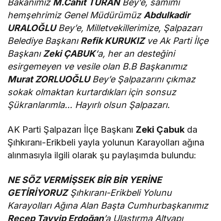
Bakanımız
M.Cahit TURAN
Bey’e, samimi
hemşehrimiz Genel Müdürümüz
Abdulkadir
URALOĞLU
Bey’e, Milletvekillerimize, Şalpazarı
Belediye Başkanı
Refik KURUKIZ
ve Ak Parti İlçe
Başkanı
Zeki ÇABUK
‘a, her an desteğini
esirgemeyen ve vesile olan B.B Başkanımız
Murat ZORLUOĞLU
Bey’e Şalpazarını çıkmaz
sokak olmaktan kurtardıkları için sonsuz
Şükranlarımla… Hayırlı olsun Şalpazarı.
AK Parti Şalpazarı İlçe Başkanı
Zeki Çabuk
da
Şıhkıranı-Erikbeli yayla yolunun Karayolları ağına
alınmasıyla ilgili olarak şu paylaşımda bulundu:
NE SÖZ VERMİŞSEK BİR BİR YERİNE
GETİRİYORUZ
Şıhkıranı-Erikbeli Yolunu
Karayolları Ağına Alan Başta Cumhurbaşkanımız
Recep Tayyip Erdoğan
’a Ulaştırma Altyapı