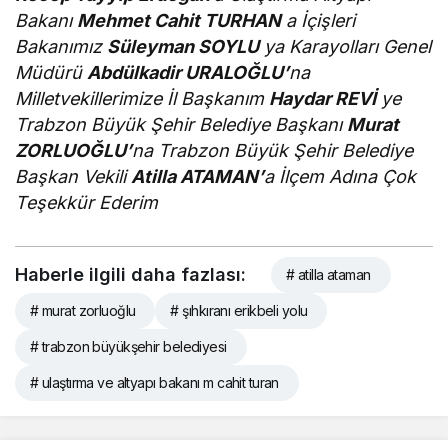
Bakanı
Mehmet Cahit TURHAN
a İçişleri
Bakanımız
Süleyman SOYLU
ya Karayolları Genel
Müdürü
Abdülkadir URALOĞLU’
na
Milletvekillerimize İl Başkanım
Haydar REVİ
ye
Trabzon Büyük Şehir Belediye Başkanı
Murat
ZORLUOĞLU’
na Trabzon Büyük Şehir Belediye
Başkan Vekili
Atilla ATAMAN’
a İlçem Adına Çok
Teşekkür Ederim
Haberle ilgili daha fazlası:
# atilla ataman
# murat zorluoğlu
# şıhkıranı erikbeli yolu
# trabzon büyükşehir belediyesi
# ulaştırma ve altyapı bakanı m cahit turan