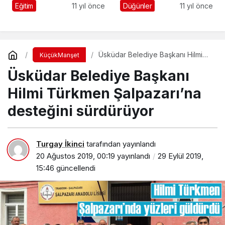
Tonya’da son
Eğitim
11 yıl önce
Düğünler
11 yıl önce
yolculuğuna uğurlandı
Üsküdar Belediye Başkanı Hilmi
KüçükManşet
Türkmen Şalpazarı’na desteğini
Üsküdar Belediye Başkanı
sürdürüyor
Hilmi Türkmen Şalpazarı’na
desteğini sürdürüyor
Turgay İkinci
tarafından yayınlandı
20 Ağustos 2019, 00:19
yayınlandı
29 Eylül 2019,
15:46
güncellendi