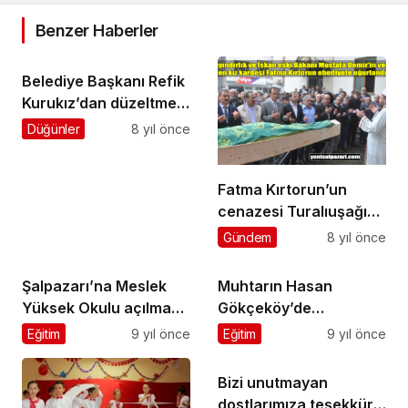
Benzer Haberler
Belediye Başkanı Refik
Kurukız’dan düzeltme
ve cevap
Düğünler
8 yıl önce
Fatma Kırtorun’un
cenazesi Turalıuşağı
Mahallesi’nde toprağa
Gündem
8 yıl önce
verildi
Şalpazarı’na Meslek
Muhtarın Hasan
Yüksek Okulu açılması
Gökçeköy’de
YÖK’te onaylandı
ebediyete uğurlandı
Eğitim
9 yıl önce
Eğitim
9 yıl önce
Bizi unutmayan
dostlarımıza teşekkür