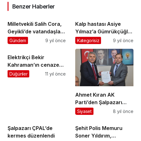
Benzer Haberler
Milletvekili Salih Cora,
Kalp hastası Asiye
Geyikli’de vatandaşlara
Yılmaz’a Gümrükçüğlu
seslendi
morali
Gündem
9 yıl önce
Kategorisiz
9 yıl önce
Elektrikçi Bekir
Kahraman’ın cenazesi
toprağa verildi
Düğünler
11 yıl önce
Ahmet Kıran AK
Parti’den Şalpazarı
Belediye Başkanı Aday
Siyaset
8 yıl önce
Adayı oldu
Şalpazarı ÇPAL’de
Şehit Polis Memuru
kermes düzenlendi
Soner Yıldırım,