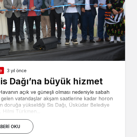
e
3 yıl önce
is Dağı’na büyük hizmet
. Havanın açık ve güneşli olması nedeniyle sabah
na gelen vatandaşlar akşam saatlerine kadar horon
n doruğa yükseldiği Sis Dağı, Üsküdar Belediye
. Hilmi Türkmen...
BERI OKU