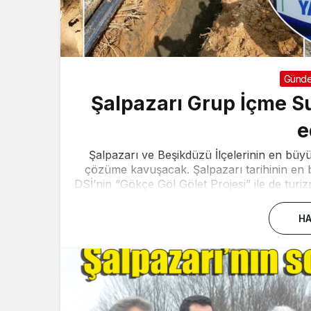
Günd
Şalpazarı Grup İçme S
e
Şalpazarı ve Beşikdüzü İlçelerinin en büy
çözüme kavuşacak. Şalpazarı tarihinin en b
DSİ’nin “Gökçe Göl Gölet Projesi” ile de turi
HA