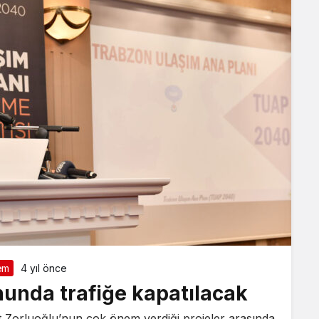
em
4 yıl önce
unda trafiğe kapatılacak
Zorluoğlu’nun çok önem verdiği projeler arasında