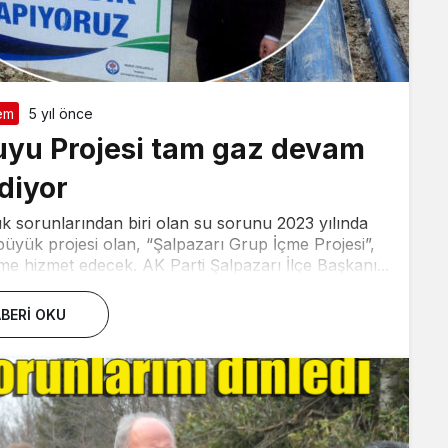
em
5 yıl önce
uyu Projesi tam gaz devam
diyor
ük sorunlarından biri olan su sorunu 2023 yılında
üyük projesi olan, “Şalpazarı Grup İçme Projesi”,
zme hizmet edecek. AK Parti Şalpazarı İlçe Başkanı...
BERI OKU