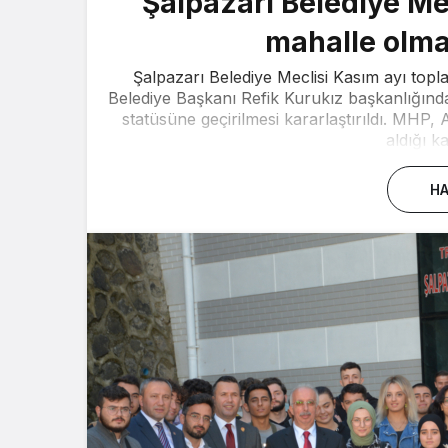
Şalpazarı Belediye Mec
mahalle olmas
Şalpazarı Belediye Meclisi Kasım ayı topl
Belediye Başkanı Refik Kurukız başkanlığında
statüsüne geçirilmesi kararlaştırıldı. MHP, AK
aldığı ka
HA