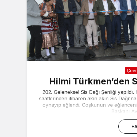
Çevr
Hilmi Türkmen’den S
202. Geleneksel Sis Dağı Şenliği yapıldı
saatlerinden itibaren akın akın Sis Dağı'
oynayıp eğlendi. Coşkunun ve eğlenceni
Başkanı Av
HA