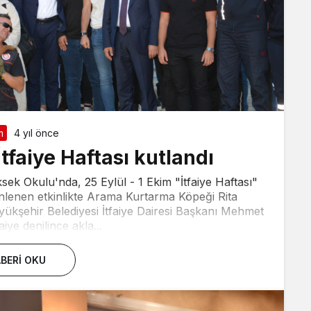
m
4 yıl önce
tfaiye Haftası kutlandı
ek Okulu'nda, 25 Eylül - 1 Ekim "İtfaiye Haftası"
enlenen etkinlikte Arama Kurtarma Köpeği Rita
üyükşehir Belediyesi İtfaiye Dairesi Başkanı Mehmet
aiye denilince akla...
BERI OKU