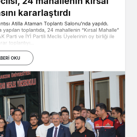
lisi, 24 mahallenin kırsal
ını kararlaştırdı
antısı Atilla Ataman Toplantı Salonu’nda yapıldı.
 yapılan toplantıda, 24 mahallenin “Kırsal Mahalle”
 Parti ve İYİ Partili Meclis Üyelerinin oy birliği ile
rar toplantıyı...
BERI OKU