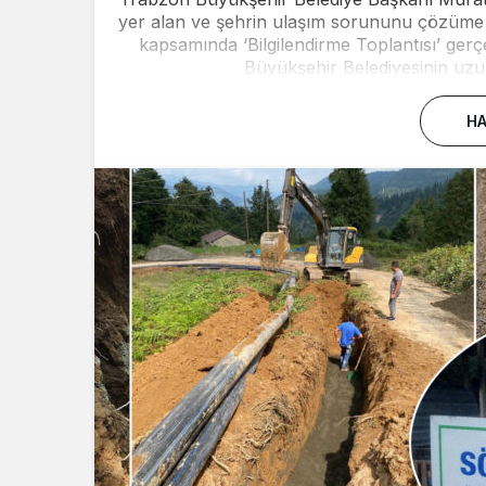
yer alan ve şehrin ulaşım sorununu çözüme 
kapsamında ‘Bilgilendirme Toplantısı’ gerçek
Büyükşehir Belediyesinin uzun s
HA