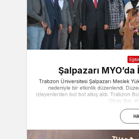
Eğiti
Şalpazarı MYO’da İ
Trabzon Üniversitesi Şalpazarı Meslek Yüks
nedeniyle bir etkinlik düzenlendi. Düz
izleyenlerden bol bol alkış aldı. Trabzon B
Olcay Bal, itf
HA