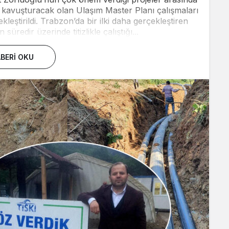
kavuşturacak olan Ulaşım Master Planı çalışmaları
leştirildi. Trabzon’da bir ilki daha gerçekleştiren
üredir üzerinde titizlikle çalıştığı...
BERI OKU