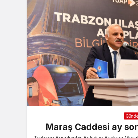
Günd
Maraş Caddesi ay son
Trabzon Büyükşehir Belediye Başkanı Murat 