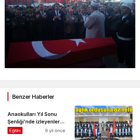
Benzer Haberler
Anaokulları Yıl Sonu
Şenliği’nde izleyenleri
eğlendirdi
Eğitim
9 yıl önce