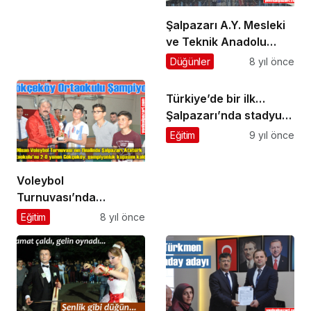
Şalpazarı A.Y. Mesleki
ve Teknik Anadolu
Lisesi Mezuniyet
Düğünler
8 yıl önce
Töreni Yapıldı
Türkiye’de bir ilk…
Şalpazarı’nda stadyum
için arazi istimlak
Eğitim
9 yıl önce
edilecek
Voleybol
Turnuvası’nda
Gökçeköy Ortaokulu
Eğitim
8 yıl önce
şampiyon oldu