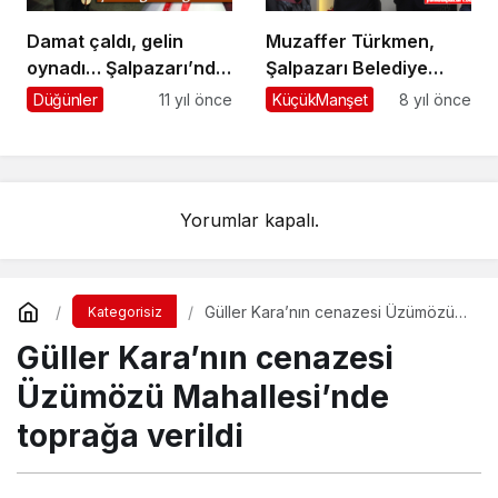
Damat çaldı, gelin
Muzaffer Türkmen,
oynadı… Şalpazarı’nda
Şalpazarı Belediye
şenlik gibi düğün
Başkanı Adaylığı için
Düğünler
11 yıl önce
KüçükManşet
8 yıl önce
AK Parti’ye
müracaatını yaptı
Yorumlar kapalı.
Güller Kara’nın cenazesi Üzümözü
Kategorisiz
Mahallesi’nde toprağa verildi
Güller Kara’nın cenazesi
Üzümözü Mahallesi’nde
toprağa verildi