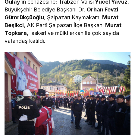
Gülay
‘ın cenazesine; Trabzon Valisi
Yücel Yavuz
,
Büyükşehir Belediye Başkanı Dr.
Orhan Fevzi
Gümrükçüoğlu
, Şalpazarı Kaymakamı
Murat
Beşikci
, AK Parti Şalpazarı İlçe Başkanı
Murat
Topkara
, askeri ve mülki erkan ile çok sayıda
vatandaş katıldı.