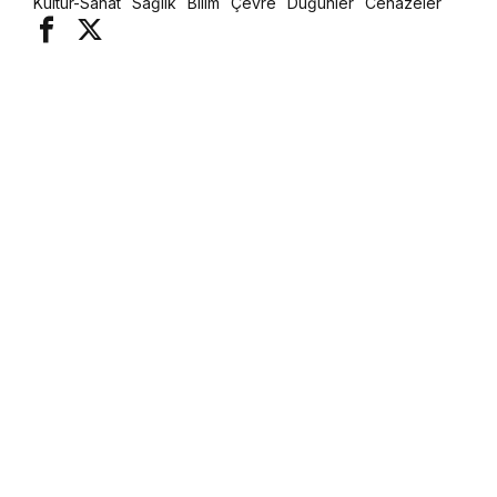
Kültür-Sanat
Sağlık
Bilim
Çevre
Düğünler
Cenazeler
kiralama
parça
eşya
taşıma
evden
eve
nakliyat
istanbul
evden
eve
nakliyat
casino
slot
siteleri
en
iyi
casino
siterleri
istanbul
sex
shop
casino
oyunları
deneme
bonusu
veren
siteler