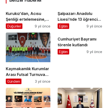
Benzer Haberler
Kurukız’dan, Acısu
Şalpazarı Anadolu
Şenliği ertelemesine,
Lisesi’nde 13 öğrenci
“Uluslararası” kılıf !
takdirname, 24 öğrenci
Düğünler
9 yıl önce
Eğitim
9 yıl önce
de teşekkür belgesi
aldı
Cumhuriyet Bayramı
törenle kutlandı
Eğitim
9 yıl önce
Kaymakamlık Kurumlar
Arası Futsal Turnuvası
başladı
Gündem
3 yıl önce