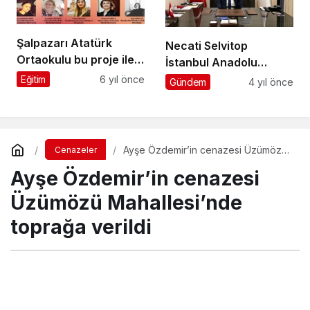
Şalpazarı Atatürk
Necati Selvitop
Ortaokulu bu proje ile
İstanbul Anadolu
yöremizin kültürünü
Yakası Trabzonlular
Eğitim
6 yıl önce
Gündem
4 yıl önce
yaygınlaştırmayı
Derneği Başkanı seçildi
hedefliyor
Ayşe Özdemir’in cenazesi Üzümözü
Cenazeler
Mahallesi’nde toprağa verildi
Ayşe Özdemir’in cenazesi
Üzümözü Mahallesi’nde
toprağa verildi
Turgay İkinci
tarafından yayınlandı
6 Eylül 2022, 23:50
yayınlandı
6 Eylül 2022, 23:54
güncellendi