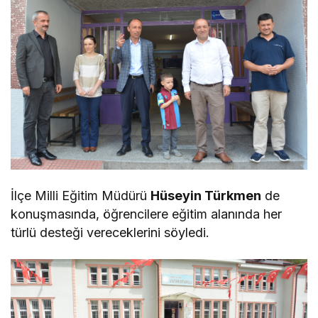
İlçe Milli Eğitim Müdürü
Hüseyin Türkmen
de
konuşmasında, öğrencilere eğitim alanında her
türlü desteği vereceklerini söyledi.