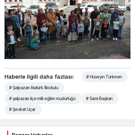
Haberle ilgili daha fazlası:
# Hüseyin Türkmen
# Şalpazarı Atatürk İlkokulu
# şalpazarı ilçe milli eğitim müdürlüğü
# Sami Başkan
# Şevket Uçar