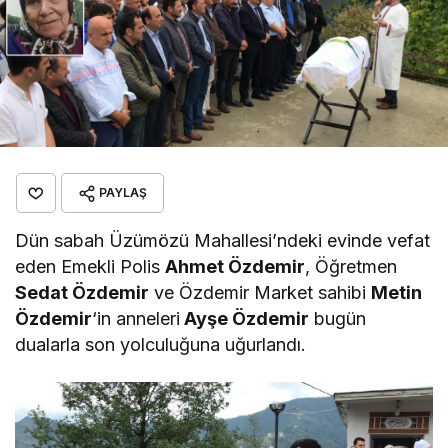
PAYLAŞ
Dün sabah Üzümözü Mahallesi’ndeki evinde vefat
eden Emekli Polis
Ahmet Özdemir
, Öğretmen
Sedat Özdemir
ve Özdemir Market sahibi
Metin
Özdemir
‘in anneleri
Ayşe Özdemir
bugün
dualarla son yolculuğuna uğurlandı.