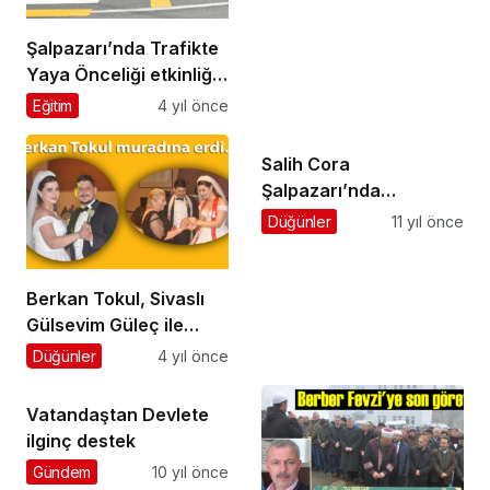
Şalpazarı’nda Trafikte
Yaya Önceliği etkinliği
gerçekleştirildi
Eğitim
4 yıl önce
Salih Cora
Şalpazarı’nda
partililerle kucaklaştı
Düğünler
11 yıl önce
Berkan Tokul, Sivaslı
Gülsevim Güleç ile
hayatını birleştirdi
Düğünler
4 yıl önce
Vatandaştan Devlete
ilginç destek
Gündem
10 yıl önce