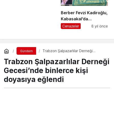
Berber Fevzi Kadiroğlu,
Kabasakal’da
ebediyete uğurlandı
Cenazeler
8 yıl önce
Trabzon Şalpazarlılar Derneği
Gündem
Gecesi’nde binlerce kişi doyasıya
Trabzon Şalpazarlılar Derneği
eğlendi
Gecesi’nde binlerce kişi
doyasıya eğlendi
Turgay İkinci
tarafından yayınlandı
1 Eylül 2022, 23:56
yayınlandı
8 Eylül 2022, 23:04
güncellendi