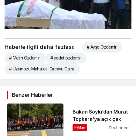
Haberle ilgili daha fazlası:
# Ayşe Özdemir
# Metin Özdemir
# sedat özdemir
# Üzümözü Mahallesi Gırcavu Camii
Benzer Haberler
Bakan Soylu’dan Murat
Topkara’ya açık çek
Eğitim
11 yıl önce