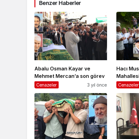
Benzer Haberler
Abalu Osman Kayar ve
Hacı Mus
Mehmet Mercan’a son görev
Mahalles
uğurland
Cenazeler
3 yıl önce
Cenazeler