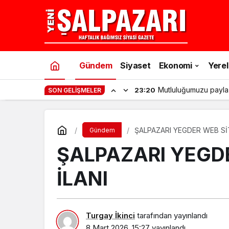
Gündem
Siyaset
Ekonomi
Yerel
Mutluluğumuzu payla
23:20
SON GELIŞMELER
ŞALPAZARI YEGDER WEB SİT
Gündem
ŞALPAZARI YEGDE
İLANI
Turgay İkinci
tarafından yayınlandı
8 Mart 2026, 15:27
yayınlandı