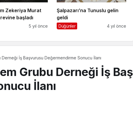
m Zekeriya Murat
Şalpazarı’na Tunuslu gelin
revine başladı
geldi
5 yıl önce
Düğünler
4 yıl önce
u Derneği İş Başvurusu Değermendirme Sonucu İlanı
ylem Grubu Derneği İş Ba
nucu İlanı
26, 14:44
güncellendi