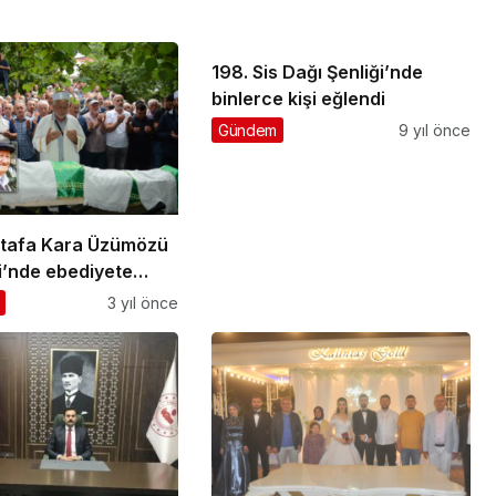
198. Sis Dağı Şenliği’nde
binlerce kişi eğlendi
Gündem
9 yıl önce
tafa Kara Üzümözü
i’nde ebediyete
ı
3 yıl önce