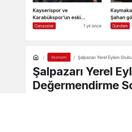
Kayserispor ve
Kaymaka
Karabükspor’un eski
Şahan gö
futbolcusu Hamza Çakır’ın
Cenazeler
1 yıl önce
Gündem
baba acısı
Şalpazarı Yerel Eylem Grub
Ekonomi
Şalpazarı Yerel E
Değermendirme So
Turgay İkinci
tarafından yayınlandı
4 Mart 2026, 13:08
yayınlandı
6 Mart 20