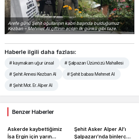
Arefe günü Şehit oğullarının kabri başında bulduğumuz
Kezban – Mehmet Al çiftinin acıları ilk günkü gibi taze.
Haberle ilgili daha fazlası:
# kaymakam uğur ünsal
# Şalpazarı Üzümözü Mahallesi
# Şehit Annesi Kezban Al
# Şehit babası Mehmet Al
# Şehit Mot. Er. Alper Al
Benzer Haberler
Askerde kaybettiğimiz
Şehit Asker Alper Al’ı
İsa Ergin için yarın
Şalpazarı’nda binlerce