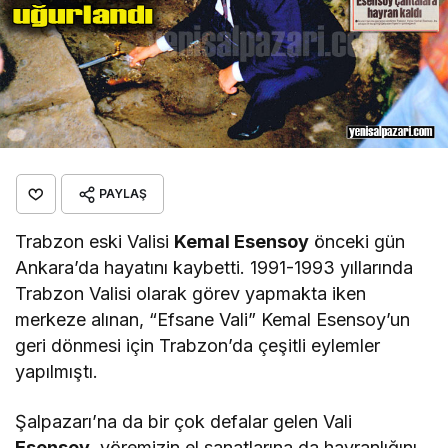
PAYLAŞ
Trabzon eski Valisi
Kemal Esensoy
önceki gün
Ankara’da hayatını kaybetti. 1991-1993 yıllarında
Trabzon Valisi olarak görev yapmakta iken
merkeze alınan, “Efsane Vali” Kemal Esensoy’un
geri dönmesi için Trabzon’da çeşitli eylemler
yapılmıştı.
Şalpazarı’na da bir çok defalar gelen Vali
Esensoy
, yöremizin el sanatlarına da hayranlığını