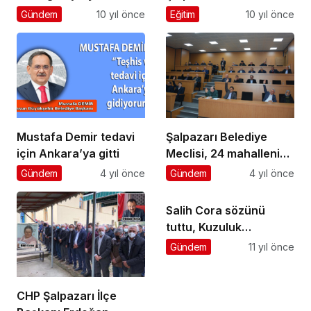
tören yapılacak
kişi ebediyete uğurladı
Gündem
10 yıl önce
Eğitim
10 yıl önce
Mustafa Demir tedavi
Şalpazarı Belediye
için Ankara’ya gitti
Meclisi, 24 mahallenin
kırsal mahalle olmasını
Gündem
4 yıl önce
Gündem
4 yıl önce
kararlaştırdı
Salih Cora sözünü
tuttu, Kuzuluk
Mahallesi’ni ziyaret etti
Gündem
11 yıl önce
CHP Şalpazarı İlçe