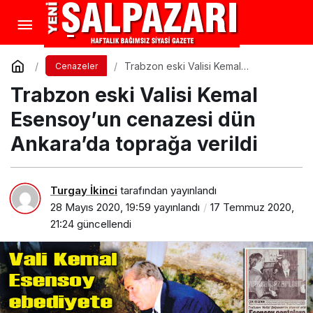
Trabzon eski Valisi Kemal
Cenazeler
Esensoy’un cenazesi dün Ankara’da
Trabzon eski Valisi Kemal
toprağa verildi
Esensoy’un cenazesi dün
Ankara’da toprağa verildi
Turgay İkinci
tarafından yayınlandı
28 Mayıs 2020, 19:59
yayınlandı
17 Temmuz 2020,
21:24
güncellendi