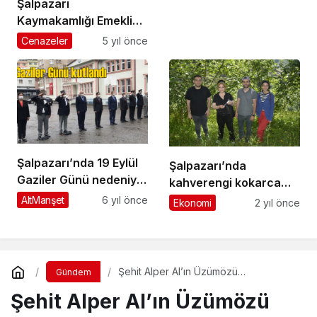
Şalpazarı
Kaymakamlığı Emekli
Yazı İşleri Müdürü
Cenazeler
5 yıl önce
Hasan Ali
Karahasanoğlu’nun
cenazesi, Geyikli
Mahallesi’nde toprağa
verildi
Şalpazarı’nda 19 Eylül
Şalpazarı’nda
Gaziler Günü nedeniyle
kahverengi kokarca
anma programı
zararlısına karşı
AltManşet
6 yıl önce
Ekonomi
2 yıl önce
düzenlendi
doğaya Samuray arısı
salındı
Şehit Alper Al’ın Üzümözü
Gündem
Mahallesi’ndeki kabri ziyaretçi akınına
Şehit Alper Al’ın Üzümözü
uğradı