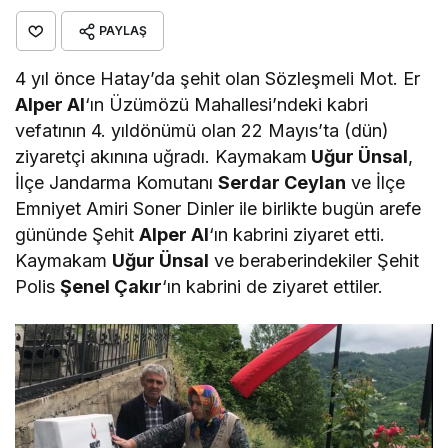
PAYLAŞ
4 yıl önce Hatay’da şehit olan Sözleşmeli Mot. Er
Alper Al
‘ın Üzümözü Mahallesi’ndeki kabri
vefatının 4. yıldönümü olan 22 Mayıs’ta (dün)
ziyaretçi akınına uğradı. Kaymakam
Uğur Ünsal
,
İlçe Jandarma Komutanı
Serdar Ceylan
ve İlçe
Emniyet Amiri Soner Dinler ile birlikte bugün arefe
gününde Şehit
Alper Al
‘ın kabrini ziyaret etti.
Kaymakam
Uğur Ünsal
ve beraberindekiler Şehit
Polis
Şenel Çakır
‘ın kabrini de ziyaret ettiler.