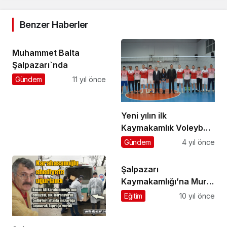
Benzer Haberler
Muhammet Balta
Şalpazarı`nda
Gündem
11 yıl önce
Yeni yılın ilk
Kaymakamlık Voleybol
Turnuvası başladı
Gündem
4 yıl önce
Şalpazarı
Kaymakamlığı’na Murat
Beşikçi atandı
Eğitim
10 yıl önce