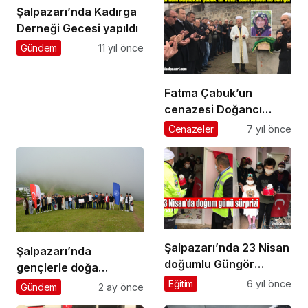
Şalpazarı’nda Kadırga
Derneği Gecesi yapıldı
Gündem
11 yıl önce
Fatma Çabuk’un
cenazesi Doğancı
Mahallesi’nde toprağa
Cenazeler
7 yıl önce
verildi
Şalpazarı’nda 23 Nisan
Şalpazarı’nda
doğumlu Güngör
gençlerle doğa
Yamaç’a pasta sürprizi
yürüyüşü yapıldı
Eğitim
6 yıl önce
Gündem
2 ay önce