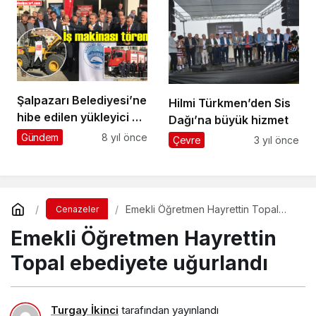
Şalpazarı Belediyesi’ne
Hilmi Türkmen’den Sis
hibe edilen yükleyici ve
Dağı’na büyük hizmet
İtfaiye Teşkilatı için
Gündem
8 yıl önce
Çevre
3 yıl önce
tören düzenlendi
Emekli Öğretmen Hayrettin Topal
Cenazeler
ebediyete uğurlandı
Emekli Öğretmen Hayrettin
Topal ebediyete uğurlandı
Turgay İkinci
tarafından yayınlandı