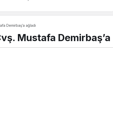
tafa Demirbaş’a ağladı
Çvş. Mustafa Demirbaş’a 
emmuz 2021, 00:10
güncellendi