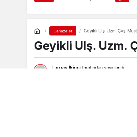
Geyikli Ulş. Uzm. Çvş. Mus
Cenazeler
Geyikli Ulş. Uzm. 
Turgay İkinci
tarafından yayınlandı
23 Temmuz 2021, 23:53
yayınlandı
24 T