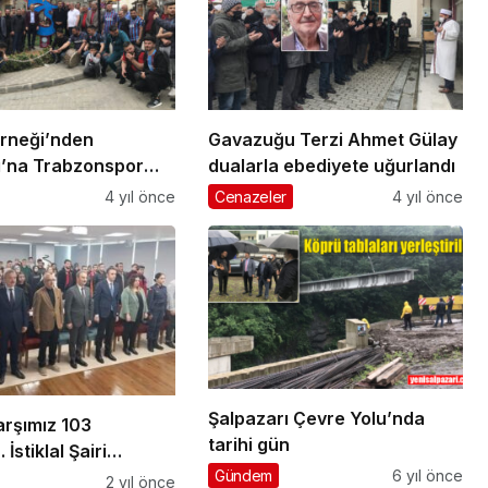
erneği’nden
Gavazuğu Terzi Ahmet Gülay
ı’na Trabzonspor
dualarla ebediyete uğurlandı
4 yıl önce
Cenazeler
4 yıl önce
Şalpazarı Çevre Yolu’nda
Marşımız 103
tarihi gün
İstiklal Şairi
kif Ersoy’u andık
Gündem
6 yıl önce
2 yıl önce