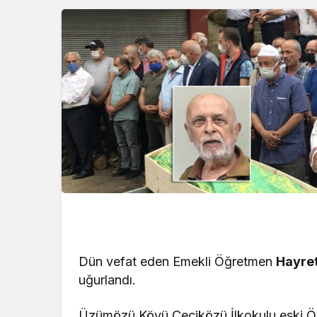
Dün vefat eden Emekli Öğretmen
Hayret
uğurlandı.
Üzümözü Köyü Çeçiközü İlkokulu eski Öğ