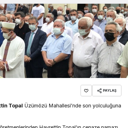
PAYLAŞ
tin Topal
Üzümözü Mahallesi’nde son yolculuğuna
retmenlerinden Hayrettin Topal’ın cenaze namazı