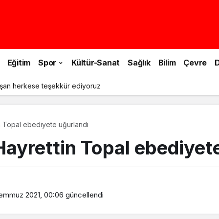
Eğitim
Spor
Kültür-Sanat
Sağlık
Bilim
Çevre
D
şan herkese teşekkür ediyoruz
n Topal ebediyete uğurlandı
ayrettin Topal ebediyet
emmuz 2021, 00:06
güncellendi