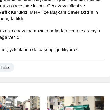
mazı öncesinde kılındı. Cenazeye ailesi ve
Refik Kurukız
, MHP İlçe Başkanı
Ömer Özdin
‘in
daş katıldı.
nazesi cenaze namazının ardından cenaze aracıyla
ağa verildi.
met, yakınlarına da başsağlığı diliyoruz.
n Topal