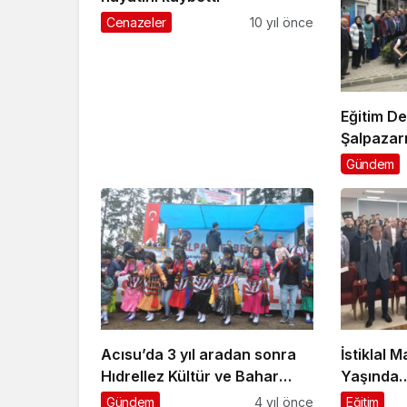
Cenazeler
10 yıl önce
Eğitim D
Şalpazar
Logosu
Gündem
Acısu’da 3 yıl aradan sonra
İstiklal 
Hıdrellez Kültür ve Bahar
Yaşında… 
Bayramı coşkusu
Mehmet A
Gündem
4 yıl önce
Eğitim