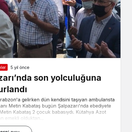
ler
5 yıl önce
zarı’nda son yolculuğuna
urlandı
Trabzon'a gelirken dün kendisini taşıyan ambulansta
anı Metin Kabataş bugün Şalpazarı'nda ebediyete
Metin Kabataş 2 çocuk babasıydı. Kütahya Azot
n emekli olduktan...