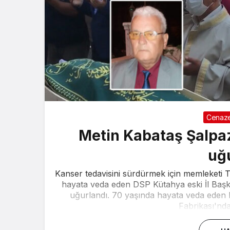
Cenaze
Metin Kabataş Şalpa
uğ
Kanser tedavisini sürdürmek için memleketi 
hayata veda eden DSP Kütahya eski İl Başk
uğurlandı. 70 yaşında hayata veda eden 
Fabrikası'nda