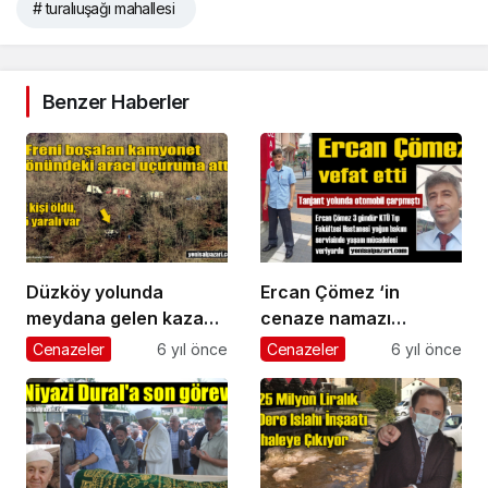
# turalıuşağı mahallesi
Benzer Haberler
Düzköy yolunda
Ercan Çömez ‘in
meydana gelen kazada
cenaze namazı
Havva Gören hayatını
Şalpazarı merkezde
Cenazeler
6 yıl önce
Cenazeler
6 yıl önce
kaybetti
kılınacak