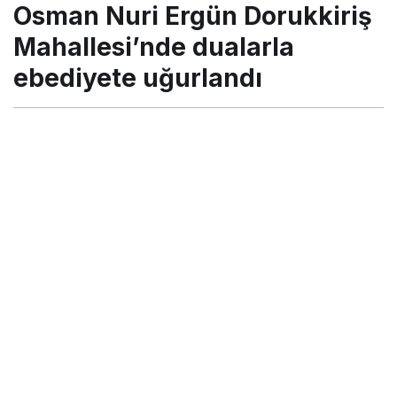
Osman Nuri Ergün Dorukkiriş
uğurlandı
Mahallesi’nde dualarla
ebediyete uğurlandı
Turgay İkinci
tarafından yayınlandı
10 Nisan 2021, 22:38
yayınlandı
18 Haziran 2021,
23:01
güncellendi