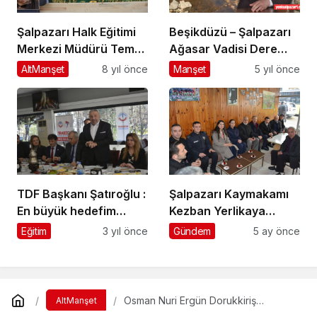
Şalpazarı Halk Eğitimi
Beşikdüzü – Şalpazarı
Merkezi Müdürü Temel
Ağasar Vadisi Dere
Dural’ın vefat eden
Islahı ihalesi 16
AltManşet
8 yıl önce
Manşet
5 yıl önce
babası Geyikli’de
Haziran’da yapılacak
toprağa verildi
TDF Başkanı Şatıroğlu :
Şalpazarı Kaymakamı
En büyük hedefim
Kezban Yerlikaya
İstanbul’a bir Trabzon
Akpınar’dan Ramazan
Eğitim
3 yıl önce
Gündem
5 ay önce
Kız Öğrenci Yurdu
Bayramı mesaisi
yaptırmak
Osman Nuri Ergün Dorukkiriş
AltManşet
Mahallesi’nde dualarla ebediyete