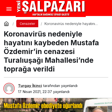
Koronavirüs nedeniyle hayatını
Cenazeler
kaybeden Mustafa Özdemir’in
Koronavirüs nedeniyle
cenazesi Turalıuşağı Mahallesi’nde
toprağa verildi
hayatını kaybeden Mustafa
Özdemir’in cenazesi
Turalıuşağı Mahallesi’nde
toprağa verildi
Turgay İkinci
tarafından yayınlandı
17 Nisan 2021, 22:37
yayınlandı