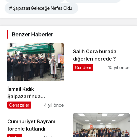
# Şalpazarı Geleceğe Nefes Oldu
Benzer Haberler
Salih Cora burada
diğerleri nerede ?
Gündem
10 yıl önce
İsmail Kıdık
Şalpazarı’nda
ebediyete uğurlandı
Cenazeler
4 yıl önce
Cumhuriyet Bayramı
törenle kutlandı