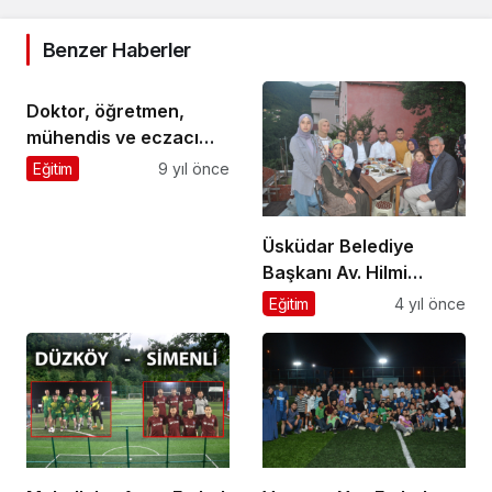
Benzer Haberler
Doktor, öğretmen,
mühendis ve eczacı
adayları, Doğancı
Eğitim
9 yıl önce
öğrencilerini sevindirdi
Üsküdar Belediye
Başkanı Av. Hilmi
Türkmen
Eğitim
4 yıl önce
Şalpazarı’nda, “Kardeş
Aile Projesi” başlattı