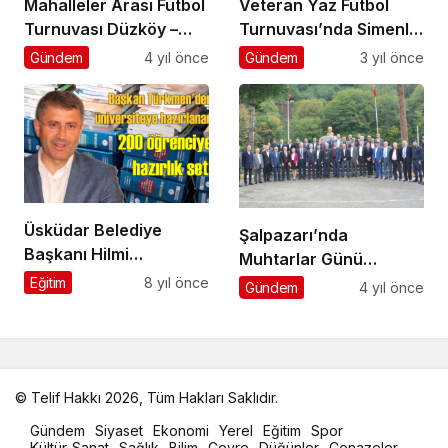
Mahalleler Arası Futbol
Veteran Yaz Futbol
Turnuvası Düzköy –
Turnuvası’nda Simenli
Simenli final maçıyla
Gençlik şampiyon
Gündem
4 yıl önce
Gündem
3 yıl önce
sona erecek
Üsküdar Belediye
Şalpazarı’nda
Başkanı Hilmi
Muhtarlar Günü
Türkmen’den
kutlandı
Eğitim
8 yıl önce
Gündem
4 yıl önce
üniversiteye
hazarlanan
öğrencilere büyük
destek
© Telif Hakkı 2026, Tüm Hakları Saklıdır.
malatya
Gündem
Siyaset
Ekonomi
Yerel
Eğitim
Spor
oto
Kültür-Sanat
Sağlık
Bilim
Çevre
Düğünler
Cenazeler