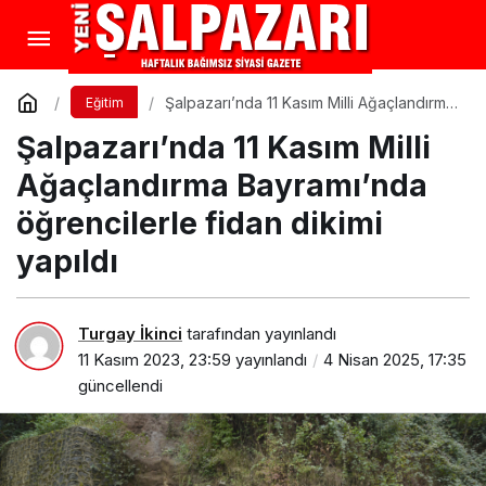
Şalpazarı’nda 11 Kasım Milli Ağaçlandırma
Eğitim
Bayramı’nda öğrencilerle fidan dikimi
Şalpazarı’nda 11 Kasım Milli
yapıldı
Ağaçlandırma Bayramı’nda
öğrencilerle fidan dikimi
yapıldı
Turgay İkinci
tarafından yayınlandı
11 Kasım 2023, 23:59
yayınlandı
4 Nisan 2025, 17:35
güncellendi