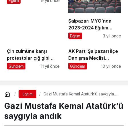
Eğitim
9 yıl önce
Şalpazarı MYO’nda
2023-2024 Eğitim
Öğretim Yılı tanışma
Eğitim
3 yıl önce
toplantısı düzenlendi
Çin zulmüne karşı
AK Parti Şalpazarı İlçe
protestolar çığ gibi
Danışma Meclisi
büyüyor
Toplantısı yapıldı
Gündem
11 yıl önce
Gündem
10 yıl önce
Gazi Mustafa Kemal Atatürk’ü saygıyla
Eğitim
andık
Gazi Mustafa Kemal Atatürk’ü
saygıyla andık