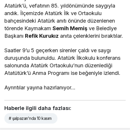
Atatürk’ü, vefatının 85. yıldönümünde saygıyla
andık. İlçemizde Atatürk İlk ve Ortaokulu
bahçesindeki Atatürk anıtı önünde düzenlenen
törende Kaymakam
Semih Memiş
ve Belediye
Başkanı
Refik Kurukız
anıta çelenklerini bıraktılar.
Saatler 9’u 5 geçerken sirenler çaldı ve saygı
duruşunda bulunuldu. Atatürk İlkokulu konferans
salonunda Atatürk Ortaokulu’nun düzenlediği
Atatütürk’ü Anma Programı ise beğeniyle izlendi.
Ayrıntılar yayına hazırlanıyor…
Haberle ilgili daha fazlası:
# şalpazarı'nda 10 kasım