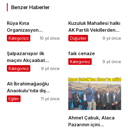
Benzer Haberler
Rüya Kına
Kuzuluk Mahallesi halkı
Organizasyon
AK Partili Vekillerden
Kirazlıtepe’de törenle
yollarının yapılmasını
Kategorisiz
10 yıl önce
Düğünler
9 yıl önce
açıldı
istedi
Şalpazarıspor ilk
faik cenaze
maçını Akçaabat
Kategorisiz
9 yıl önce
Sebatspor ile oynuyor
Kategorisiz
9 yıl önce
Ali İbrahimağaoğlu
Anaokulu’nda diş
taraması yapıldı
Eğitim
11 yıl önce
Ahmet Çabuk, Alaca
Pazarının içini