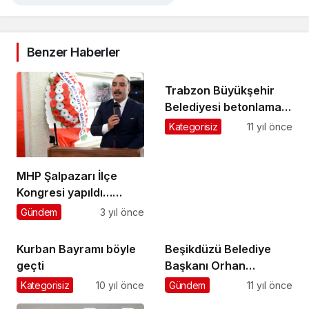
Benzer Haberler
Trabzon Büyükşehir
Belediyesi betonlama
çalışmalarını
Kategorisiz
11 yıl önce
sürdürüyor
MHP Şalpazarı İlçe
Kongresi yapıldı…
Mustafa Koç başkan
Gündem
3 yıl önce
seçildi
Kurban Bayramı böyle
Beşikdüzü Belediye
geçti
Başkanı Orhan
Bıçakçıoğlu
Kategorisiz
10 yıl önce
Gündem
11 yıl önce
makamında darp edildi