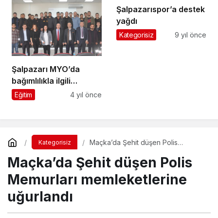
Şalpazarıspor’a destek
yağdı
Kategorisiz
9 yıl önce
Şalpazarı MYO’da
bağımlılıkla ilgili
konferans verildi
Eğitim
4 yıl önce
Maçka’da Şehit düşen Polis
Kategorisiz
Memurları memleketlerine uğurlandı
Maçka’da Şehit düşen Polis
Memurları memleketlerine
uğurlandı