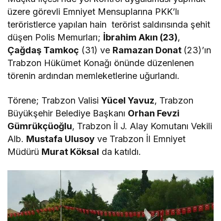
üzere görevli Emniyet Mensuplarına PKK’lı
teröristlerce yapılan hain terörist saldırısında şehit
düşen Polis Memurları;
İbrahim Akın (23)
,
Çağdaş Tamkoç
(31) ve
Ramazan Donat
(23)’ın
Trabzon Hükümet Konağı önünde düzenlenen
törenin ardından memleketlerine uğurlandı.
Törene; Trabzon Valisi
Yücel Yavuz
, Trabzon
Büyükşehir Belediye Başkanı
Orhan Fevzi
Gümrükçüoğlu
, Trabzon İl J. Alay Komutanı Vekili
Alb.
Mustafa Ulusoy
ve Trabzon İl Emniyet
Müdürü
Murat Köksal
da katıldı.