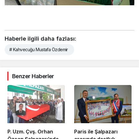
Haberle ilgili daha fazlası:
# Kahvecuğu Mustafa Özdemir
Benzer Haberler
P. Uzm. Çvş. Orhan
Paris ile Şalpazarı
Özcan Şalpazarı’nda
arasında dostluk