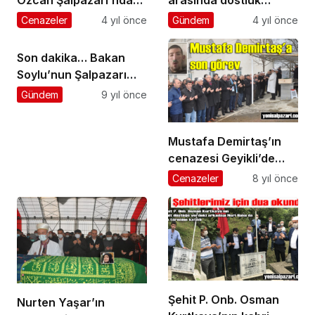
ebediyete uğurlandı
köprüsü kuruldu
Cenazeler
4 yıl önce
Gündem
4 yıl önce
Son dakika… Bakan
Soylu’nun Şalpazarı
Programı iptal edildi
Gündem
9 yıl önce
Mustafa Demirtaş’ın
cenazesi Geyikli’de
toprağa verildi
Cenazeler
8 yıl önce
Şehit P. Onb. Osman
Nurten Yaşar’ın