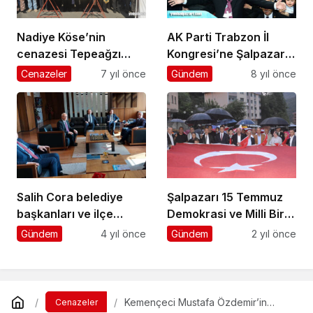
Nadiye Köse’nin
AK Parti Trabzon İl
cenazesi Tepeağzı
Kongresi’ne Şalpazarı
Mahallesi’nde toprağa
damgasını vurdu
Cenazeler
7 yıl önce
Gündem
8 yıl önce
verildi
Salih Cora belediye
Şalpazarı 15 Temmuz
başkanları ve ilçe
Demokrasi ve Milli Birlik
başkanlarıyla
Günü etkinliklerinde
Gündem
4 yıl önce
Gündem
2 yıl önce
Ankara’da ziyaretlerde
tek yürek oldu
bulundu
Kemençeci Mustafa Özdemir’in
Cenazeler