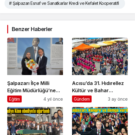
# Şalpazarı Esnaf ve Sanatkarlar Kredi ve Kefalet Kooperatifi
Benzer Haberler
Şalpazarı İlçe Milli
Acısu’da 31. Hıdırellez
Eğitim Müdürlüğü’ne
Kültür ve Bahar
atanan Hüseyin
Bayramı coşkuyla
Eğitim
4 yıl önce
Gündem
3 ay önce
Türkmen görevine
kutlandı
başladı