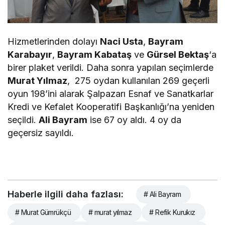
Hizmetlerinden dolayı
Naci Usta
,
Bayram
Karabayır
,
Bayram Kabataş
ve
Gürsel Bektaş
‘a
birer plaket verildi. Daha sonra yapılan seçimlerde
Murat Yılmaz
, 275 oydan kullanılan 269 geçerli
oyun 198’ini alarak Şalpazarı Esnaf ve Sanatkarlar
Kredi ve Kefalet Kooperatifi Başkanlığı’na yeniden
seçildi.
Ali Bayram
ise 67 oy aldı. 4 oy da
geçersiz sayıldı.
Haberle ilgili daha fazlası:
# Ali Bayram
# Murat Gümrükçü
# murat yılmaz
# Refik Kurukız