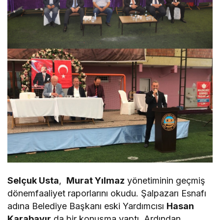
Selçuk Usta
,
Murat Yılmaz
yönetiminin geçmiş
dönemfaaliyet raporlarını okudu. Şalpazarı Esnafı
adına Belediye Başkanı eski Yardımcısı
Hasan
Karabayır
da bir konuşma yaptı. Ardından