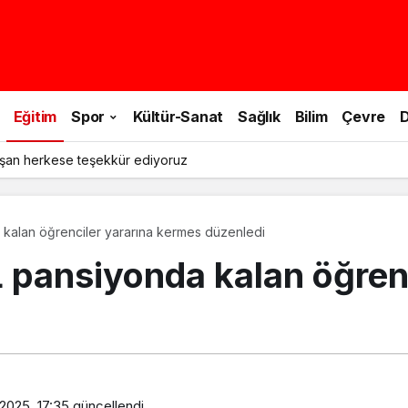
Eğitim
Spor
Kültür-Sanat
Sağlık
Bilim
Çevre
D
şan herkese teşekkür ediyoruz
Şalpazarı AYMTAL pansiyonda kalan öğrenciler yararına kermes düzenledi
pansiyonda kalan öğrenc
2025, 17:35
güncellendi