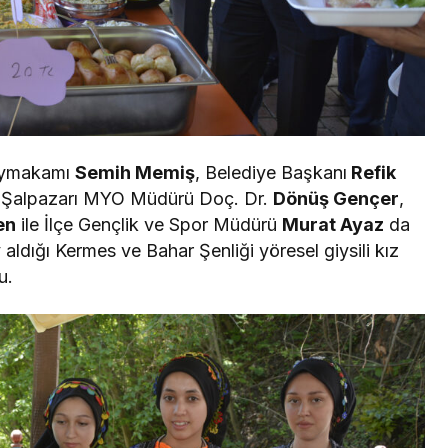
Kaymakamı
Semih Memiş
, Belediye Başkanı
Refik
, Şalpazarı MYO Müdürü Doç. Dr.
Dönüş Gençer
,
en
ile İlçe Gençlik ve Spor Müdürü
Murat Ayaz
da
aldığı Kermes ve Bahar Şenliği yöresel giysili kız
u.