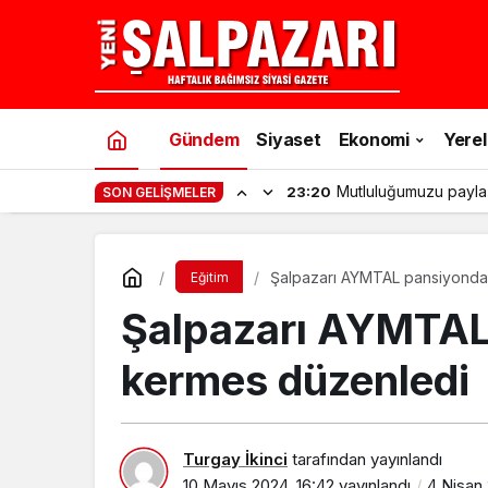
Gündem
Siyaset
Ekonomi
Yerel
Mutluluğumuzu payla
23:20
SON GELIŞMELER
Eğitim
Şalpazarı AYMTAL 
kermes düzenledi
Turgay İkinci
tarafından yayınlandı
10 Mayıs 2024, 16:42
yayınlandı
4 Nisan 