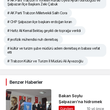
# AK Parti Trabzon İl Yönetim Kurulu Üyesi Aydın Gündoğdu ve
Şalpazarı İlçe Başkanı Zeki Çabuk
# AK Parti Trabzon Milletvekili Salih Cora
# CHP Şalpazarı ilçe başkanı erdoğan kıran
# Hafız Ali Kemal Bektaş geyikli de toprağa verildi
# jeofizik mühendisi nuh demirbaş
# kültür ve turizm şube müdürü adem demirbaş ın babası vefat
etti
# Trabzon Kültür ve Turizm İl Müdürü Ali Ayvazoğlu
Benzer Haberler
Bakan Soylu
Şalpazarı’na hidromek
Gündem
10 yıl önce