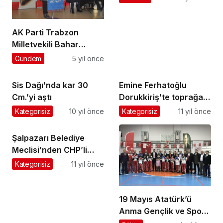
AK Parti Trabzon
Milletvekili Bahar
Ayvazoğlu: “2023 Bizim
Gündem
5 yıl önce
Miladımız”
Sis Dağı’nda kar 30
Emine Ferhatoğlu
Cm.’yi aştı
Dorukkiriş’te toprağa
verildi
Kategorisiz
10 yıl önce
Kategorisiz
11 yıl önce
Şalpazarı Belediye
Meclisi’nden CHP’li
Hamzaçebi’ye
Kategorisiz
11 yıl önce
hemşehrilik beratı
19 Mayıs Atatürk’ü
Anma Gençlik ve Spor