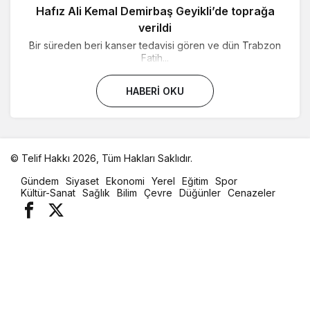
Hafız Ali Kemal Demirbaş Geyikli’de toprağa
verildi
Bir süreden beri kanser tedavisi gören ve dün Trabzon
Fatih...
HABERI OKU
© Telif Hakkı 2026, Tüm Hakları Saklıdır.
malatya
Gündem
Siyaset
Ekonomi
Yerel
Eğitim
Spor
oto
Kültür-Sanat
Sağlık
Bilim
Çevre
Düğünler
Cenazeler
kiralama
parça
eşya
taşıma
evden
eve
nakliyat
istanbul
evden
eve