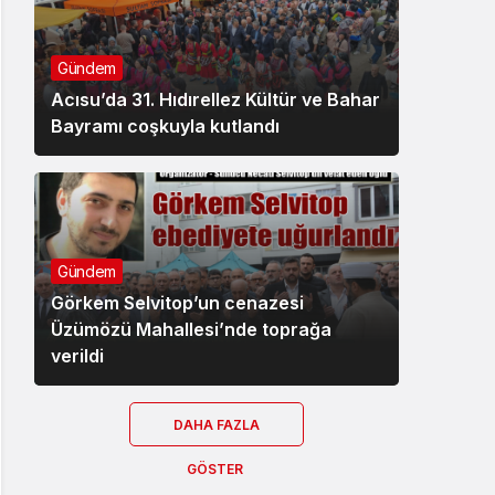
Gündem
Acısu’da 31. Hıdırellez Kültür ve Bahar
Bayramı coşkuyla kutlandı
Gündem
Görkem Selvitop’un cenazesi
Üzümözü Mahallesi’nde toprağa
verildi
DAHA FAZLA
GÖSTER