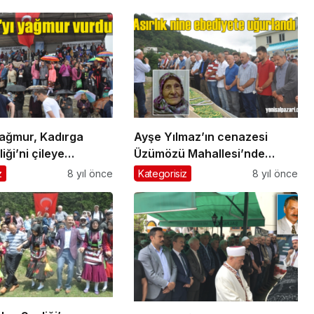
yağmur, Kadırga
Ayşe Yılmaz’ın cenazesi
iği’ni çileye
Üzümözü Mahallesi’nde
rdü
toprağa verildi
z
8 yıl önce
Kategorisiz
8 yıl önce