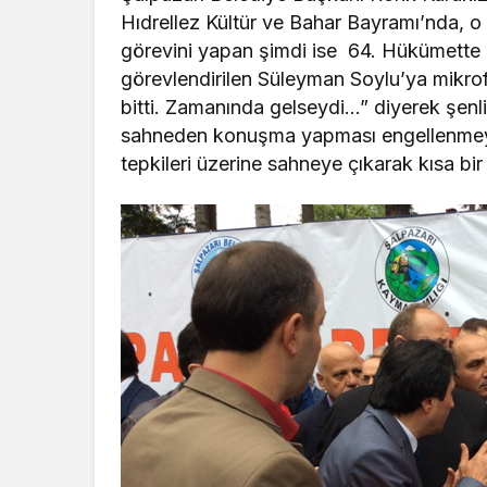
Hıdrellez Kültür ve Bahar Bayramı’nda, o t
görevini yapan şimdi ise 64. Hükümette 
görevlendirilen Süleyman Soylu’ya mikro
bitti. Zamanında gelseydi…” diyerek şenli
sahneden konuşma yapması engellenmeye ç
tepkileri üzerine sahneye çıkarak kısa b