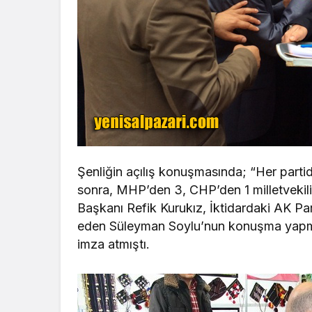
Şenliğin açılış konuşmasında; “Her part
sonra, MHP’den 3, CHP’den 1 milletvekil
Başkanı Refik Kurukız, İktidardaki AK Par
eden Süleyman Soylu’nun konuşma yapma
imza atmıştı.