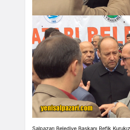
Şalpazarı Belediye Başkanı Refik Kurukı