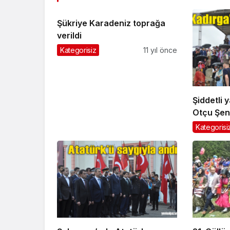
Şükriye Karadeniz toprağa
verildi
Kategorisiz
11 yıl önce
Şiddetli 
Otçu Şenl
dönüştü
Kategorisi