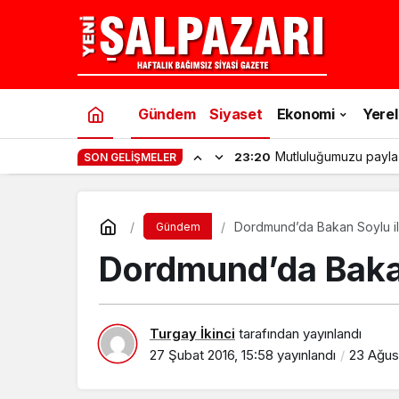
Gündem
Siyaset
Ekonomi
Yerel
Mutluluğumuzu payla
23:20
SON GELIŞMELER
Dordmund’da Bakan Soylu ile
Gündem
Dordmund’da Bakan 
Turgay İkinci
tarafından yayınlandı
27 Şubat 2016, 15:58
yayınlandı
23 Ağust