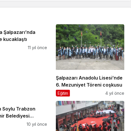
a Şalpazarı’nda
le kucaklaştı
11 yıl önce
Şalpazarı Anadolu Lisesi’nde
6. Mezuniyet Töreni coşkusu
Eğitim
4 yıl önce
 Soylu Trabzon
ir Belediyesi
atıldı
10 yıl önce