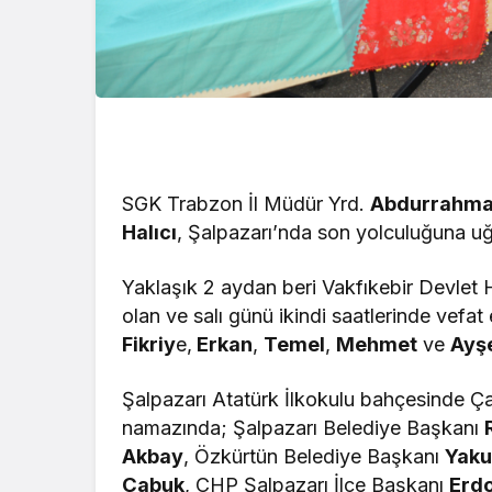
SGK Trabzon İl Müdür Yrd.
Abdurrahma
Halıcı
, Şalpazarı’nda son yolculuğuna uğ
Yaklaşık 2 aydan beri Vakfıkebir Devlet
olan ve salı günü ikindi saatlerinde vefa
Fikriy
e,
Erkan
,
Temel
,
Mehmet
ve
Ayş
Şalpazarı Atatürk İlkokulu bahçesinde Ç
namazında; Şalpazarı Belediye Başkanı
Akbay
, Özkürtün Belediye Başkanı
Yaku
Çabuk
, CHP Şalpazarı İlçe Başkanı
Erd