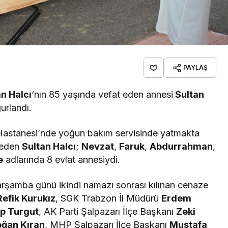
PAYLAŞ
n Halcı
‘nın 85 yaşında vefat eden annesi
Sultan
urlandı.
 Hastanesi’nde yoğun bakım servisinde yatmakta
t eden
Sultan Halcı
;
Nevzat
,
Faruk
,
Abdurrahman
,
e
adlarında 8 evlat annesiydi.
arşamba günü ikindi namazı sonrası kılınan cenaze
Refik Kurukız
, SGK Trabzon İl Müdürü
Erdem
p Turgut
, AK Parti Şalpazarı İlçe Başkanı
Zeki
oğan Kıran
, MHP Şalpazarı İlçe Başkanı
Mustafa