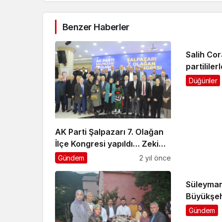
Benzer Haberler
Salih Cor
partililer
Düğünler
AK Parti Şalpazarı 7. Olağan
İlçe Kongresi yapıldı… Zeki
Çabuk 3’üncü kez İlçe
Gündem
2 yıl önce
Başkanı seçildi
Süleyman
Büyükşeh
İftarına k
Gündem