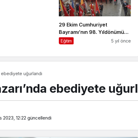
29 Ekim Cumhuriyet
Bayramı’nın 98. Yıldönümünü
coşkuyla kutladık
Eğitim
5 yıl önce
a ebediyete uğurlandı
azarı’nda ebediyete uğur
s 2023, 12:22
güncellendi