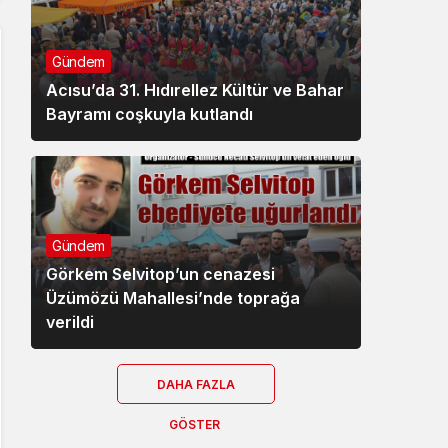
Gündem
Acısu’da 31. Hıdırellez Kültür ve Bahar
Bayramı coşkuyla kutlandı
Gündem
Görkem Selvitop’un cenazesi
Üzümözü Mahallesi’nde toprağa
verildi
DAHA FAZLA
GÖSTER