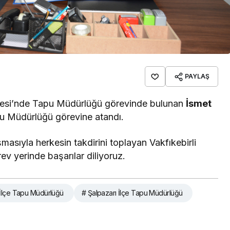
PAYLAŞ
İlçesi’nde Tapu Müdürlüğü görevinde bulunan
İsmet
pu Müdürlüğü görevine atandı.
şmasıyla herkesin takdirini toplayan Vakfıkebirli
ev yerinde başarılar diliyoruz.
İlçe Tapu Müdürlüğü
# Şalpazarı İlçe Tapu Müdürlüğü