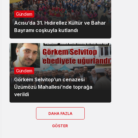
Gündem
Acısu’da 31. Hıdırellez Kültür ve Bahar
Bayramı coşkuyla kutlandı
Gündem
Görkem Selvitop’un cenazesi
Üzümözü Mahallesi’nde toprağa
verildi
DAHA FAZLA
GÖSTER