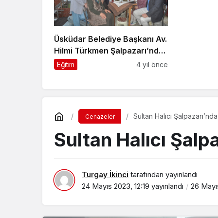
Üsküdar Belediye Başkanı Av.
Hilmi Türkmen Şalpazarı’nda,
“Kardeş Aile Projesi” başlattı
Eğitim
4 yıl önce
Sultan Halıcı Şalpazarı’nd
Cenazeler
Sultan Halıcı Şalp
Turgay İkinci
tarafından yayınlandı
24 Mayıs 2023, 12:19
yayınlandı
26 Mayı