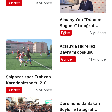
Müdürü olarak atandı
Gündem
8 yıl önce
Almanya’da “Dünden
Bugüne” fotoğraf
sergisi ziyaretçilerine
Eğitim
8 yıl önce
kapılarını açtı
Acısu’da Hıdrellez
Bayramı coşkusu
Gündem
11 yıl önce
Şalpazarıspor Trabzon
Karadenizspor’u 2-0
mağlup etti
Gündem
5 yıl önce
Dordmund’da Bakan
Soylu ile fotoğraf