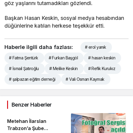
göz yaşlarını tutamadıkları gözlendi.
Başkan Hasan Keskin, sosyal medya hesabından
düğünlerine katılan herkese teşekkür etti.
Haberle ilgili daha fazlası:
# erol yanık
# Fatma Şentürk
# Furkan Başgöl
# hasan keskin
# İsmail Şatıroğlu
# Melike Keskin
# Refik Kurukız
# şalpazarı eğitim derneği
# Vali Osman Kaymak
Benzer Haberler
Metehan İlarslan
Trabzon’a Şube