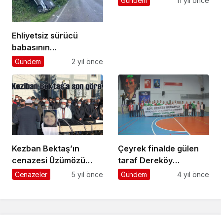
Gündem
11 yıl önce
Ehliyetsiz sürücü
babasının
kamyonetiyle uçuruma
Gündem
2 yıl önce
yuvarlandı
Kezban Bektaş’ın
Çeyrek finalde gülen
cenazesi Üzümözü
taraf Dereköy
Mahallesi’nde toprağa
Kartalspor oldu : 3-2
Cenazeler
5 yıl önce
Gündem
4 yıl önce
verildi