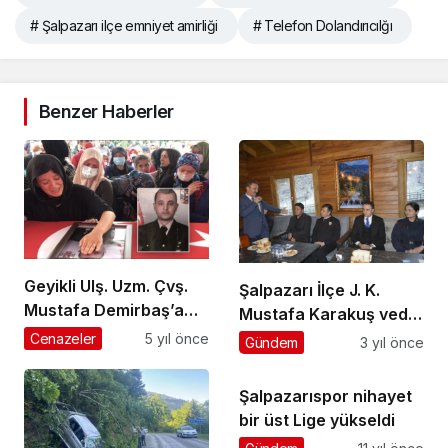
# Şalpazarı ilçe emniyet amirliği
# Telefon Dolandırıcılğı
Benzer Haberler
Geyikli Ulş. Uzm. Çvş.
Şalpazarı İlçe J. K.
Mustafa Demirbaş’a
Mustafa Karakuş veda
ağladı
yemeği ile uğurlandı
Cenazeler
5 yıl önce
Gündem
3 yıl önce
Şalpazarıspor nihayet
bir üst Lige yükseldi