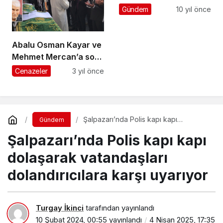
çektirdiler
Gündem
10 yıl önce
Abalu Osman Kayar ve
Mehmet Mercan’a son
görev
Cenazeler
3 yıl önce
Şalpazarı’nda Polis kapı kapı
Gündem
dolaşarak vatandaşları dolandırıcılara
Şalpazarı’nda Polis kapı kapı
karşı uyarıyor
dolaşarak vatandaşları
dolandırıcılara karşı uyarıyor
Turgay İkinci
tarafından yayınlandı
10 Şubat 2024, 00:55
yayınlandı
4 Nisan 2025, 17:35