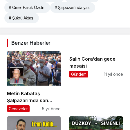
# Ömer Faruk Özdin
# Şalpazarı'nda yas
# Şükrü Aktaş
Benzer Haberler
Salih Cora’dan gece
mesaisi
Gündem
11 yıl önce
Metin Kabataş
Şalpazarı’nda son
yolculuğuna uğurlandı
Cenazeler
5 yıl önce