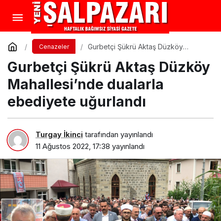
Gurbetçi Şükrü Aktaş Düzköy
Cenazeler
Mahallesi’nde dualarla ebediyete
Gurbetçi Şükrü Aktaş Düzköy
uğurlandı
Mahallesi’nde dualarla
ebediyete uğurlandı
Turgay İkinci
tarafından yayınlandı
11 Ağustos 2022, 17:38
yayınlandı