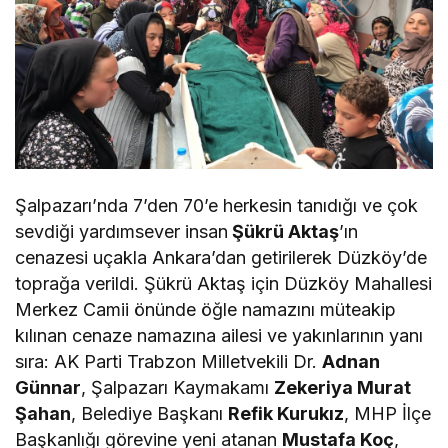
Şalpazarı’nda 7’den 70’e herkesin tanıdığı ve çok
sevdiği yardımsever insan
Şükrü Aktaş
’ın
cenazesi uçakla Ankara’dan getirilerek Düzköy’de
toprağa verildi. Şükrü Aktaş için Düzköy Mahallesi
Merkez Camii önünde öğle namazını müteakip
kılınan cenaze namazına ailesi ve yakınlarının yanı
sıra: AK Parti Trabzon Milletvekili Dr.
Adnan
Günnar
, Şalpazarı Kaymakamı
Zekeriya Murat
Şahan
, Belediye Başkanı
Refik Kurukız
, MHP İlçe
Başkanlığı görevine yeni atanan
Mustafa Koç
,