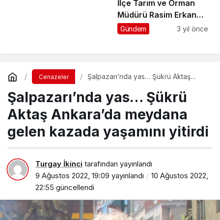
İlçe Tarım ve Orman
Müdürü Rasim Erkan
Şalpazarı’na veda etti
Gündem
3 yıl önce
Şalpazarı’nda yas… Şükrü Aktaş
Cenazeler
Ankara’da meydana gelen kazada
Şalpazarı’nda yas… Şükrü
yaşamını yitirdi
Aktaş Ankara’da meydana
gelen kazada yaşamını yitirdi
Turgay İkinci
tarafından yayınlandı
9 Ağustos 2022, 19:09
yayınlandı
10 Ağustos 2022,
22:55
güncellendi