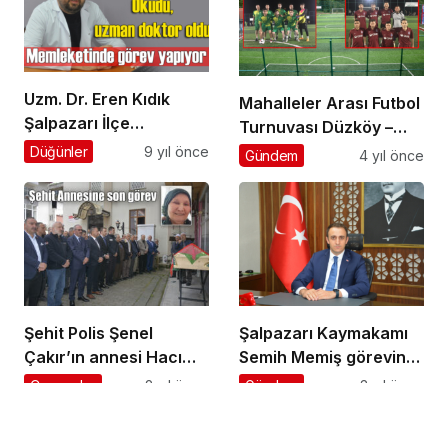
Uzm. Dr. Eren Kıdık
Mahalleler Arası Futbol
Şalpazarı İlçe
Turnuvası Düzköy –
Hastanesi’nde görev
Simenli final maçıyla
Düğünler
9 yıl önce
Gündem
4 yıl önce
yapıyor
sona erecek
Şehit Polis Şenel
Şalpazarı Kaymakamı
Çakır’ın annesi Hacı
Semih Memiş görevine
Nadiye Çakır’a son
başladı
Cenazeler
2 yıl önce
Gündem
3 yıl önce
görev