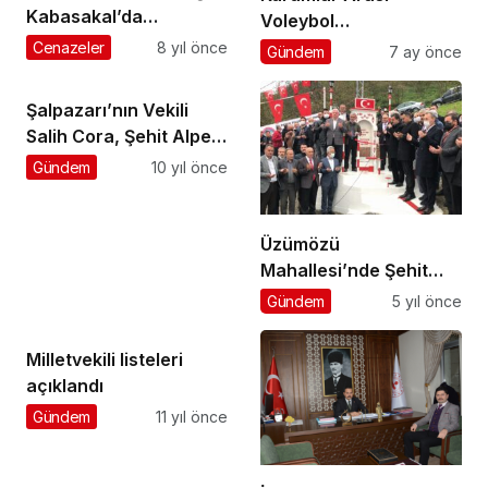
Kabasakal’da
Voleybol
ebediyete uğurlandı
Turnuvası’nda
Cenazeler
8 yıl önce
Gündem
7 ay önce
Şalpazarı Emniyet
şampiyon
Şalpazarı’nın Vekili
Salih Cora, Şehit Alper
AL’ı TBMM’ye taşıdı
Gündem
10 yıl önce
Üzümözü
Mahallesi’nde Şehit
Necaettin Güner Hayır
Gündem
5 yıl önce
Çeşmesi ve Anıtı açıldı
Milletvekili listeleri
açıklandı
Gündem
11 yıl önce