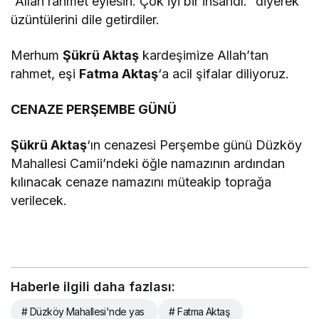
“Allah rahmet eylesin. Çok iyi bir insandı.” diyerek
üzüntülerini dile getirdiler.
Merhum
Şükrü Aktaş
kardeşimize Allah’tan
rahmet, eşi
Fatma Aktaş
‘a acil şifalar diliyoruz.
CENAZE PERŞEMBE GÜNÜ
Şükrü Aktaş
‘ın cenazesi Perşembe günü Düzköy
Mahallesi Camii’ndeki öğle namazının ardından
kılınacak cenaze namazını müteakip toprağa
verilecek.
Haberle ilgili daha fazlası:
# Düzköy Mahallesi'nde yas
# Fatma Aktaş