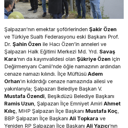
Şalpazarı’nın emektar şoförlerinden
Şakir Özen
ve Türkiye Sualtı Federasyonu eski Başkanı Prof.
Dr.
Şahin Özen
ile Hacı Özen’in anneleri ve
Şalpazarı Halk Eğitimi Merkezi Md. Yrd.
Savaş
Kara
‘nın da kayınvalidesi olan
Şükriye Özen
için
Değirmenyanı Camii’nde öğle namazının ardından
cenaze namazı kılındı. İlçe Müftüsü
Adem
Orhan
‘ın kıldırdığı cenaze namazında ailesi ve
yakınlarıyla; Şalpazarı Belediye Başkan V.
Mustafa Özendi
, Beşikdüzü Belediye Başkanı
Ramis Uzun
, Şalpazarı İlçe Emniyet Amiri
Ahmet
Kılıç
, MHP Şalpazarı İlçe Başkanı
Mustafa Koç
,
BBP Şalpazarı İlçe Başkanı
Ali Topkara
ve
Yeniden RP Şalpazarı İlçe Başkanı
Ali Yazıcı
‘nın