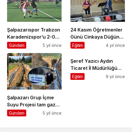
Şalpazarıspor Trabzon
24 Kasım Öğretmenler
Karadenizspor’u 2-0
Günü Cinkaya Düğün
mağlup etti
Salonunda kutlandı
Gündem
5 yıl önce
Eğitim
4 yıl önce
Şeref Yazıcı Aydın
Ticaret İl Müdürlüğü
görevine asaleten
Eğitim
9 yıl önce
atandı
Şalpazarı Grup İçme
Suyu Projesi tam gaz
devam ediyor
Gündem
5 yıl önce