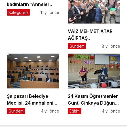
kadınların “Anneler
Gününü” kutladı
Kategorisiz
11 yıl önce
VAİZ MEHMET ATAR
AĞIRTAŞ
MAHALLESİ’NDE
Gündem
8 yıl önce
TOPRAĞA VERİLDİ
Şalpazarı Belediye
24 Kasım Öğretmenler
Meclisi, 24 mahallenin
Günü Cinkaya Düğün
kırsal mahalle olmasını
Salonunda kutlandı
Gündem
4 yıl önce
Eğitim
4 yıl önce
kararlaştırdı