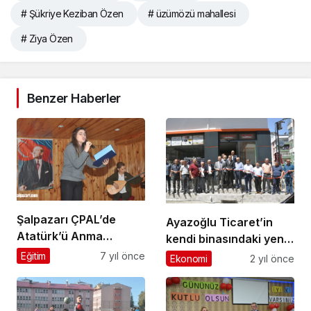
# Şükriye Keziban Özen
# üzümözü mahallesi
# Ziya Özen
Benzer Haberler
Şalpazarı ÇPAL’de
Ayazoğlu Ticaret’in
Atatürk’ü Anma
kendi binasındaki yeni
Programı düzenlendi
işyeri dualarla açıldı
Eğitim
7 yıl önce
Ekonomi
2 yıl önce