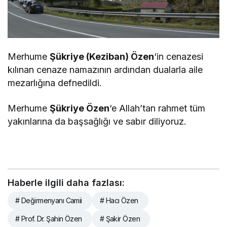
Merhume
Şükriye (Keziban) Özen
‘in cenazesi
kılınan cenaze namazının ardından dualarla aile
mezarlığına defnedildi.
Merhume
Şükriye Özen
‘e Allah’tan rahmet tüm
yakınlarına da başsağlığı ve sabır diliyoruz.
Haberle ilgili daha fazlası:
# Değirmenyanı Camii
# Hacı Özen
# Prof. Dr. Şahin Özen
# Şakir Özen