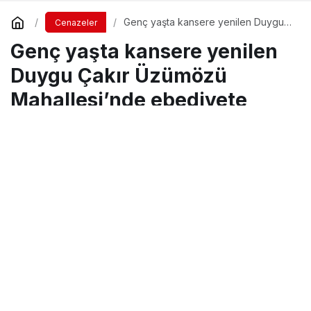
Genç yaşta kansere yenilen Duygu
Cenazeler
Çakır Üzümözü Mahallesi’nde
Genç yaşta kansere yenilen
ebediyete uğurlandı
Duygu Çakır Üzümözü
Mahallesi’nde ebediyete
uğurlandı
Turgay İkinci
tarafından yayınlandı
14 Aralık 2023, 15:35
yayınlandı
4 Nisan 2025, 17:35
güncellendi