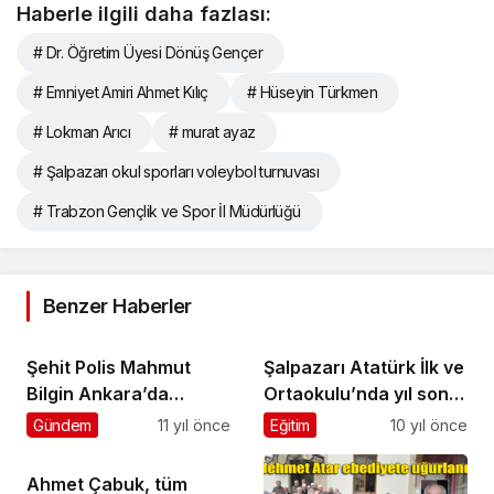
Haberle ilgili daha fazlası:
# Dr. Öğretim Üyesi Dönüş Gençer
# Emniyet Amiri Ahmet Kılıç
# Hüseyin Türkmen
# Lokman Arıcı
# murat ayaz
# Şalpazarı okul sporları voleybol turnuvası
# Trabzon Gençlik ve Spor İl Müdürlüğü
Benzer Haberler
Şehit Polis Mahmut
Şalpazarı Atatürk İlk ve
Bilgin Ankara’da
Ortaokulu’nda yıl sonu
toprağa verildi
programı düzenlendi
Gündem
11 yıl önce
Eğitim
10 yıl önce
Ahmet Çabuk, tüm