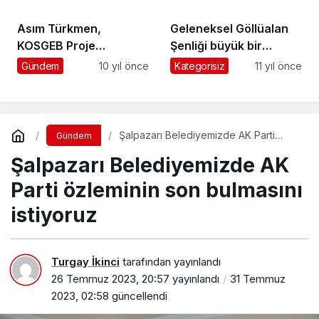
verildi
e
r
Asım Türkmen,
Geleneksel Göllüalan
b
KOSGEB Proje
Şenliği büyük bir
o
Koordinasyon Daire
coşkuyla yapıldı
Gündem
10 yıl önce
Kategorisiz
11 yıl önce
n
Başkanı oldu
u
s
v
e
Şalpazarı Belediyemizde AK Parti
Gündem
r
özleminin son bulmasını istiyoruz
e
Şalpazarı Belediyemizde AK
n
s
Parti özleminin son bulmasını
i
t
istiyoruz
e
l
e
Turgay İkinci
tarafından yayınlandı
r
26 Temmuz 2023, 20:57
yayınlandı
31 Temmuz
2023, 02:58
güncellendi