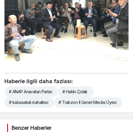
y
e
Haberle ilgili daha fazlası:
a
r
# ANAP Anavatan Partisi
# Hakkı Çolak
1
# kabasakal mahallesi
# Trabzon İl Genel Meclisi Üyesi
0
0
.
o
r
Benzer Haberler