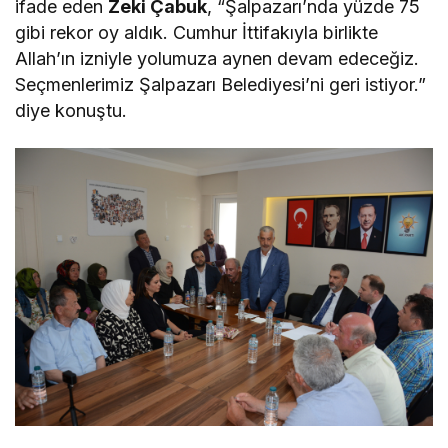
ifade eden
Zeki Çabuk
, “Şalpazarı’nda yüzde 75
gibi rekor oy aldık. Cumhur İttifakıyla birlikte
Allah’ın izniyle yolumuza aynen devam edeceğiz.
Seçmenlerimiz Şalpazarı Belediyesi’ni geri istiyor.”
diye konuştu.