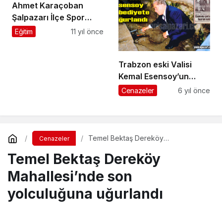
Ahmet Karaçoban
Şalpazarı İlçe Spor
Müdürlüğü’ne atandı
Eğitim
11 yıl önce
Trabzon eski Valisi
Kemal Esensoy’un
cenazesi dün
Cenazeler
6 yıl önce
Ankara’da toprağa
verildi
Temel Bektaş Dereköy
Cenazeler
Mahallesi’nde son yolculuğuna
Temel Bektaş Dereköy
uğurlandı
Mahallesi’nde son
yolculuğuna uğurlandı