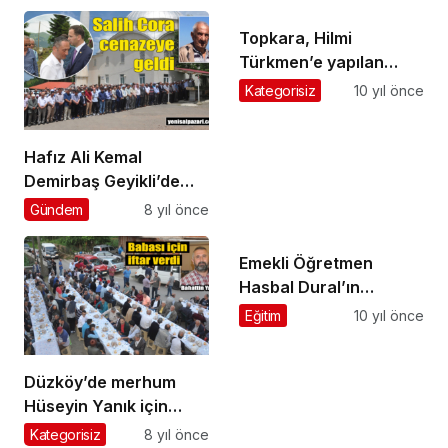
g
d
Topkara, Hilmi
e
n
Türkmen’e yapılan
e
sözlü saldırıyı kınadı
Kategorisiz
10 yıl önce
m
e
b
Hafız Ali Kemal
o
Demirbaş Geyikli’de
n
u
toprağa verildi
Gündem
8 yıl önce
s
u
v
Emekli Öğretmen
e
Hasbal Dural’ın
r
cenazesi Geyikli’de
Eğitim
10 yıl önce
e
toprağa verildi
n
s
Düzköy’de merhum
i
t
Hüseyin Yanık için
e
cami avlusunda iftar
Kategorisiz
8 yıl önce
l