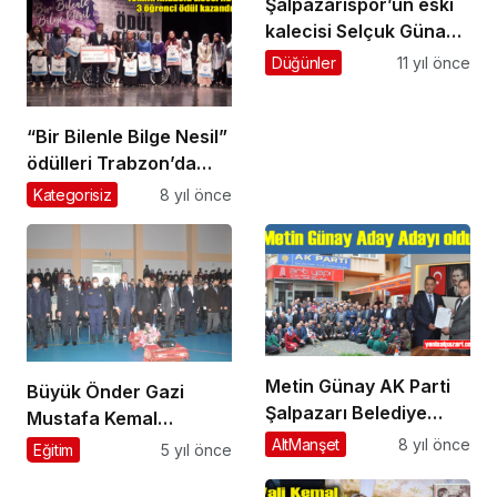
Şalpazarıspor’un eski
kalecisi Selçuk Günay
evlendi
Düğünler
11 yıl önce
“Bir Bilenle Bilge Nesil”
ödülleri Trabzon’da
dağıtıldı
Kategorisiz
8 yıl önce
Metin Günay AK Parti
Büyük Önder Gazi
Şalpazarı Belediye
Mustafa Kemal
Başkan Aday Adayı
Atatürk’ü saygıyla
AltManşet
8 yıl önce
Eğitim
5 yıl önce
oldu
andık