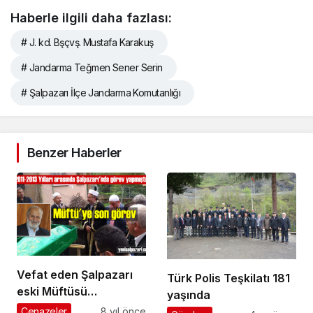
Haberle ilgili daha fazlası:
# J. kd. Bşçvş. Mustafa Karakuş
# Jandarma Teğmen Sener Serin
# Şalpazarı İlçe Jandarma Komutanlığı
Benzer Haberler
Vefat eden Şalpazarı
Türk Polis Teşkilatı 181
eski Müftüsü
yaşında
Abdurrahman Küçük,
Cenazeler
8 yıl önce