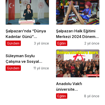
Şalpazarı’nda “Dünya
Şalpazarı Halk Eğitimi
Kadınlar Günü”
Merkezi 2024 Dönem
konferansla kutlandı
Sonu Sergisi göz
Gündem
3 yıl önce
Eğitim
2 yıl önce
kamaştırdı
Süleyman Soylu
Çalışma ve Sosyal
Güvenlik Bakanı oldu
Gündem
11 yıl önce
Anadolu Vakfı
üniversite
öğrencilerine burs
Eğitim
8 yıl önce
veriyor