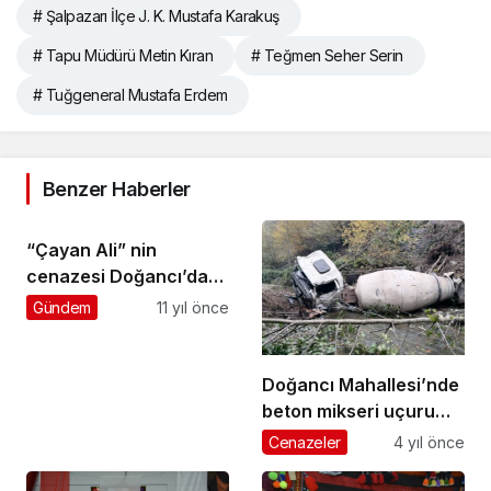
# Şalpazarı İlçe J. K. Mustafa Karakuş
# Tapu Müdürü Metin Kıran
# Teğmen Seher Serin
# Tuğgeneral Mustafa Erdem
Benzer Haberler
“Çayan Ali” nin
cenazesi Doğancı’da
toprağa verildi
Gündem
11 yıl önce
Doğancı Mahallesi’nde
beton mikseri uçuruma
yuvarlandı: 1 ölü
Cenazeler
4 yıl önce