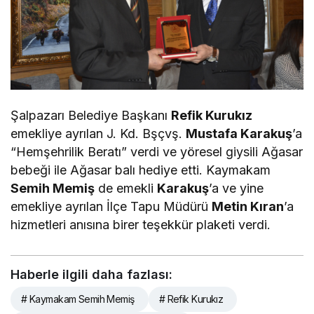
Şalpazarı Belediye Başkanı
Refik Kurukız
emekliye ayrılan J. Kd. Bşçvş.
Mustafa Karakuş
’a
“Hemşehrilik Beratı” verdi ve yöresel giysili Ağasar
bebeği ile Ağasar balı hediye etti. Kaymakam
Semih Memiş
de emekli
Karakuş
’a ve yine
emekliye ayrılan İlçe Tapu Müdürü
Metin Kıran
’a
hizmetleri anısına birer teşekkür plaketi verdi.
Haberle ilgili daha fazlası:
# Kaymakam Semih Memiş
# Refik Kurukız