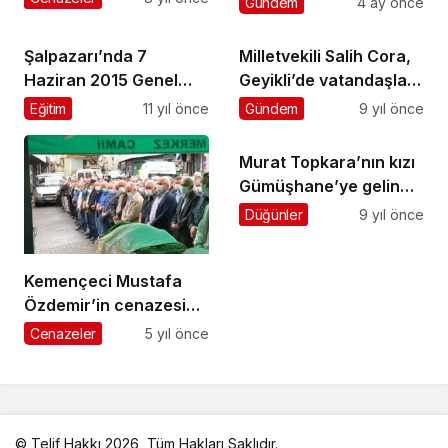
Gündem
4 ay önce
Of’ta toprağa verildi
Şalpazarı’nda 7
Milletvekili Salih Cora,
Haziran 2015 Genel
Geyikli’de vatandaşlara
Seçim Sonuçları
seslendi
Eğitim
11 yıl önce
Gündem
9 yıl önce
Murat Topkara’nın kızı
Gümüşhane’ye gelin
gitti
Düğünler
9 yıl önce
Kemençeci Mustafa
Özdemir’in cenazesi
toprağa verildi
Cenazeler
5 yıl önce
© Telif Hakkı 2026, Tüm Hakları Saklıdır.