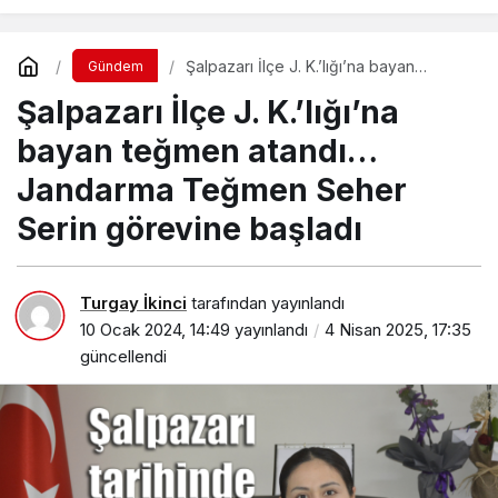
Şalpazarı İlçe J. K.’lığı’na bayan
Gündem
teğmen atandı… Jandarma Teğmen
Şalpazarı İlçe J. K.’lığı’na
Seher Serin görevine başladı
bayan teğmen atandı…
Jandarma Teğmen Seher
Serin görevine başladı
Turgay İkinci
tarafından yayınlandı
10 Ocak 2024, 14:49
yayınlandı
4 Nisan 2025, 17:35
güncellendi