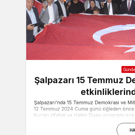
Günd
Şalpazarı 15 Temmuz Dem
etkinliklerin
Şalpazarı'nda 15 Temmuz Demokrasi ve Milli B
12 Temmuz 2024 Cuma günü öğleden önce Der
Kur'an zifafeti ve Hatim Duası programı icr
HA