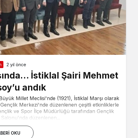
m
2 yıl önce
şında… İstiklal Şairi Mehmet
soy’u andık
üyük Millet Meclisi'nde (1921), İstiklal Marşı olarak
Gençlik Merkezi'nde düzenlenen çeşitli etkinliklerle
ı Gençlik ve Spor İlçe Müdürlüğü tarafından Gençlik
Salonu'nda düzenlenen...
BERI OKU