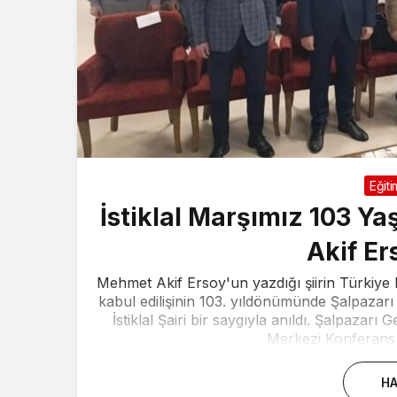
Eğiti
İstiklal Marşımız 103 Ya
Akif Er
Mehmet Akif Ersoy'un yazdığı şiirin Türkiye B
kabul edilişinin 103. yıldönümünde Şalpazarı 
İstiklal Şairi bir saygıyla anıldı. Şalpazar
Merkezi Konferans 
HA