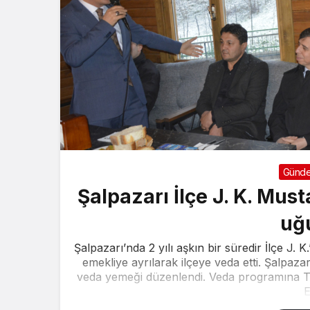
Günd
Şalpazarı İlçe J. K. Mus
uğ
Şalpazarı’nda 2 yılı aşkın bir süredir İlçe J. 
emekliye ayrılarak ilçeye veda etti. Şalpaz
veda yemeği düzenlendi. Veda programına 
E