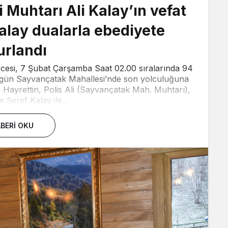
Muhtarı Ali Kalay’ın vefat
alay dualarla ebediyete
urlandı
gecesi, 7 Şubat Çarşamba Saat 02.00 sıralarında 94
ugün Sayvançatak Mahallesi’nde son yolculuğuna
 Hayrettin, Polis Ali (Sayvançatak Mah. Muhtarı),
 Şeref Kalay ile...
BERI OKU