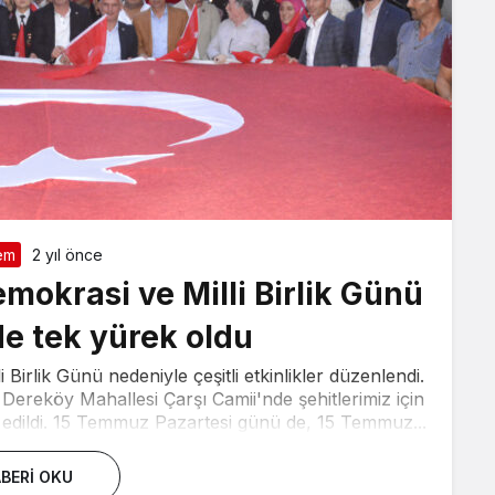
em
2 yıl önce
okrasi ve Milli Birlik Günü
de tek yürek oldu
irlik Günü nedeniyle çeşitli etkinlikler düzenlendi.
eköy Mahallesi Çarşı Camii'nde şehitlerimiz için
a edildi. 15 Temmuz Pazartesi günü de, 15 Temmuz...
BERI OKU