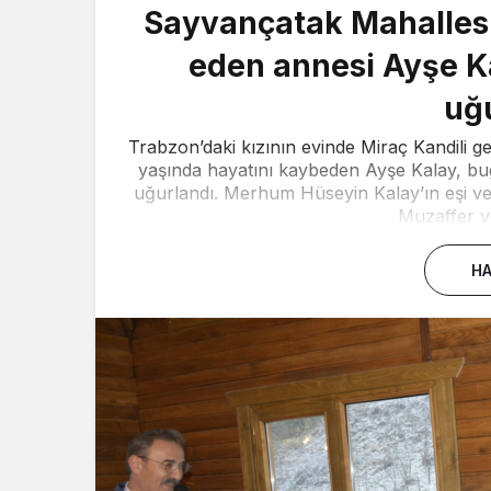
Sayvançatak Mahallesi 
eden annesi Ayşe K
uğ
Trabzon’daki kızının evinde Miraç Kandili 
yaşında hayatını kaybeden Ayşe Kalay, b
uğurlandı. Merhum Hüseyin Kalay’ın eşi ve
Muzaffer ve
HA