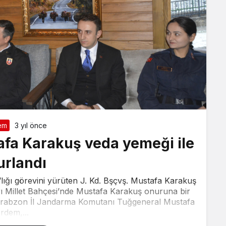
em
3 yıl önce
tafa Karakuş veda yemeği ile
urlandı
K.’lığı görevini yürüten J. Kd. Bşçvş. Mustafa Karakuş
arı Millet Bahçesi’nde Mustafa Karakuş onuruna bir
Trabzon İl Jandarma Komutanı Tuğgeneral Mustafa
rdem,...