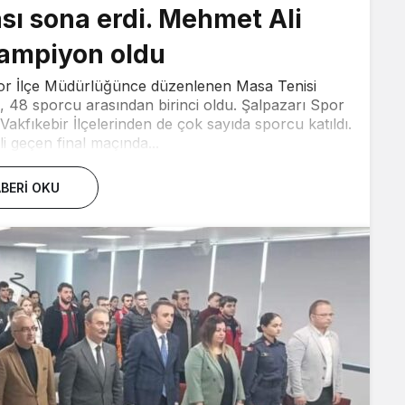
sı sona erdi. Mehmet Ali
şampiyon oldu
or İlçe Müdürlüğünce düzenlenen Masa Tenisi
 48 sporcu arasından birinci oldu. Şalpazarı Spor
kfıkebir İlçelerinden de çok sayıda sporcu katıldı.
i geçen final maçında...
BERI OKU