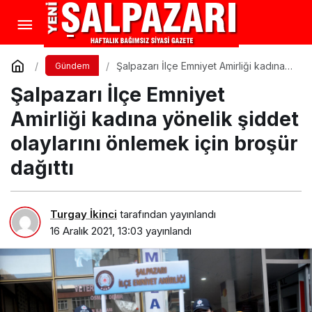
Şalpazarı İlçe Emniyet Amirliği kadına
Gündem
yönelik şiddet olaylarını önlemek için
Şalpazarı İlçe Emniyet
broşür dağıttı
Amirliği kadına yönelik şiddet
olaylarını önlemek için broşür
dağıttı
Turgay İkinci
tarafından yayınlandı
16 Aralık 2021, 13:03
yayınlandı