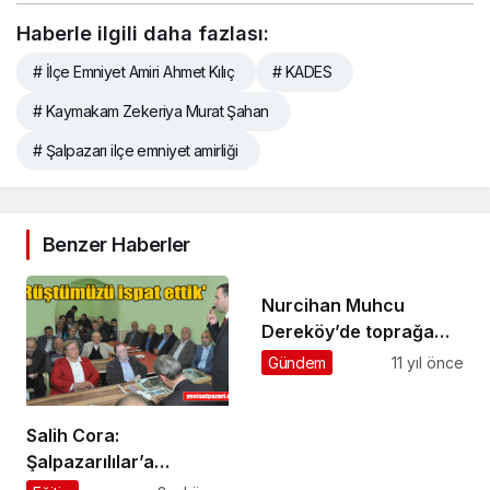
Haberle ilgili daha fazlası:
# İlçe Emniyet Amiri Ahmet Kılıç
# KADES
# Kaymakam Zekeriya Murat Şahan
# Şalpazarı ilçe emniyet amirliği
Benzer Haberler
Nurcihan Muhcu
Dereköy’de toprağa
verildi
Gündem
11 yıl önce
Salih Cora:
Şalpazarılılar’a
güveniyorum