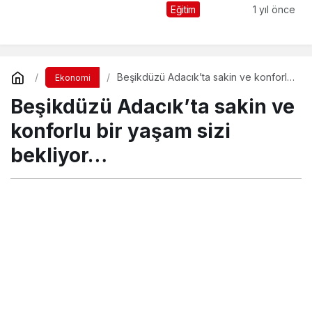
Kermesi düzenledi
Eğitim
1 yıl önce
Beşikdüzü Adacık’ta sakin ve konforlu
Ekonomi
bir yaşam sizi bekliyor…
Beşikdüzü Adacık’ta sakin ve
konforlu bir yaşam sizi
bekliyor…
Turgay İkinci
tarafından yayınlandı
16 Aralık 2021, 12:24
yayınlandı