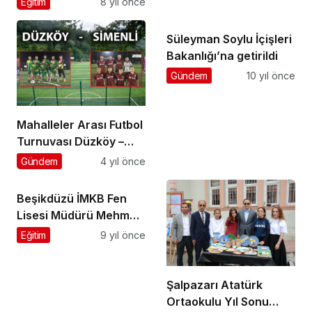
Eğitim
8 yıl önce
Süleyman Soylu İçişleri
Bakanlığı’na getirildi
Gündem
10 yıl önce
Mahalleler Arası Futbol
Turnuvası Düzköy –
Simenli final maçıyla
Gündem
4 yıl önce
sona erecek
Beşikdüzü İMKB Fen
Lisesi Müdürü Mehmet
Halcı’yı ziyaret ettik
Eğitim
9 yıl önce
Şalpazarı Atatürk
Ortaokulu Yıl Sonu