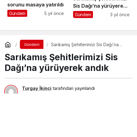
sorunu masaya yatırıldı
Sis Dağı’na yürüyerek
andık
Gündem
5 yıl önce
Gündem
3 yıl önce
Sarıkamış Şehitlerimizi Sis Dağı’na
Gündem
yürüyerek andık
Sarıkamış Şehitlerimizi Sis
Dağı’na yürüyerek andık
Turgay İkinci
tarafından yayınlandı
6 Ocak 2024, 21:06
yayınlandı
4 Nisan 2025, 17:35
güncellendi