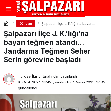
Şalpazarı İlçe J. K.’lığı’na bayan
Gündem
teğmen atandı… Jandarma Teğmen
Şalpazarı İlçe J. K.’lığı’na
Seher Serin görevine başladı
bayan teğmen atandı…
Jandarma Teğmen Seher
Serin görevine başladı
Turgay İkinci
tarafından yayınlandı
10 Ocak 2024, 14:49
yayınlandı
4 Nisan 2025, 17:35
güncellendi