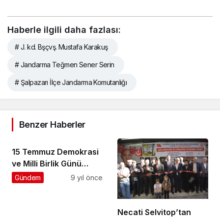
Haberle ilgili daha fazlası:
# J. kd. Bşçvş. Mustafa Karakuş
# Jandarma Teğmen Sener Serin
# Şalpazarı İlçe Jandarma Komutanlığı
Benzer Haberler
15 Temmuz Demokrasi
ve Milli Birlik Günü
etkinlikleri başladı
Gündem
9 yıl önce
Necati Selvitop’tan