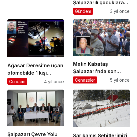
Şalpazarılı çocuklara
kapalı oyun parkı
Gündem
3 yıl önce
Metin Kabataş
Ağasar Deresi’ne uçan
Şalpazarı’nda son
otomobilde 1 kişi
yolculuğuna uğurlandı
yaralandı
Cenazeler
5 yıl önce
Gündem
4 yıl önce
Şalpazarı Çevre Yolu
Sarıkamış Şehitlerimizi