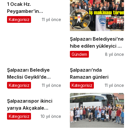
1 Ocak Hz.
Peygamber’in
Medine’den Mekke’ye
Kategorisiz
11 yıl önce
Fetih İçin Yola Çıktığı
Gündür
Şalpazarı Belediyesi’ne
hibe edilen yükleyici ve
İtfaiye Teşkilatı için
Gündem
8 yıl önce
tören düzenlendi
Şalpazarı Belediye
Şalpazarı’nda
Meclisi Geyikli’de
Ramazan günleri
toplandı
Kategorisiz
11 yıl önce
Kategorisiz
11 yıl önce
Şalpazarıspor ikinci
yarıya Akçakale
maçıyla başlıyor
Kategorisiz
10 yıl önce