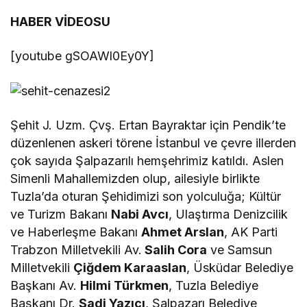
HABER VİDEOSU
[youtube gSOAWl0Ey0Y]
Şehit J. Uzm. Çvş. Ertan Bayraktar için Pendik’te
düzenlenen askeri törene İstanbul ve çevre illerden
çok sayıda Şalpazarılı hemşehrimiz katıldı. Aslen
Simenli Mahallemizden olup, ailesiyle birlikte
Tuzla’da oturan Şehidimizi son yolculuğa; Kültür
ve Turizm Bakanı
Nabi Avcı
, Ulaştırma Denizcilik
ve Haberleşme Bakanı
Ahmet Arslan
, AK Parti
Trabzon Milletvekili Av.
Salih Cora
ve Samsun
Milletvekili
Çiğdem Karaaslan
, Üsküdar Belediye
Başkanı Av.
Hilmi Türkmen
, Tuzla Belediye
Başkanı Dr.
Şadi Yazıcı
, Şalpazarı Belediye