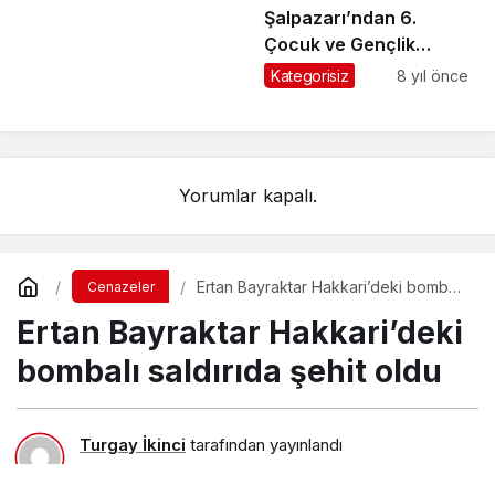
Şalpazarı’ndan 6.
Çocuk ve Gençlik
Festivali’ne katılacak
Kategorisiz
8 yıl önce
öğrenciler yola çıktı
Yorumlar kapalı.
Ertan Bayraktar Hakkari’deki bombalı
Cenazeler
saldırıda şehit oldu
Ertan Bayraktar Hakkari’deki
bombalı saldırıda şehit oldu
Turgay İkinci
tarafından yayınlandı
9 Ekim 2016, 22:48
yayınlandı
23 Ağustos 2018, 11:31