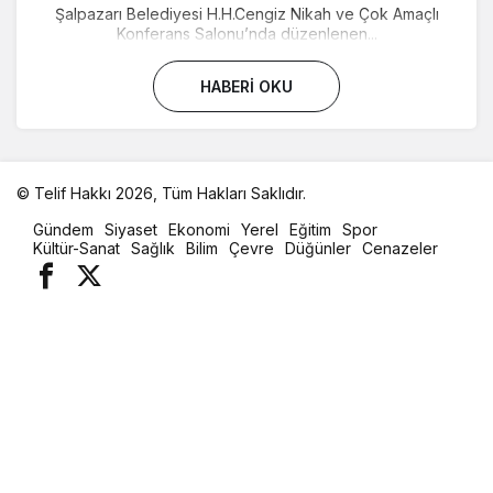
Şalpazarı Belediyesi H.H.Cengiz Nikah ve Çok Amaçlı
Konferans Salonu’nda düzenlenen...
HABERI OKU
© Telif Hakkı 2026, Tüm Hakları Saklıdır.
malatya
Gündem
Siyaset
Ekonomi
Yerel
Eğitim
Spor
oto
Kültür-Sanat
Sağlık
Bilim
Çevre
Düğünler
Cenazeler
kiralama
parça
eşya
taşıma
evden
eve
nakliyat
istanbul
evden
eve
nakliyat
casino
slot