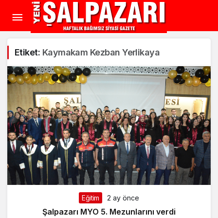
Etiket:
Kaymakam Kezban Yerlikaya
Eğitim
2 ay önce
Şalpazarı MYO 5. Mezunlarını verdi