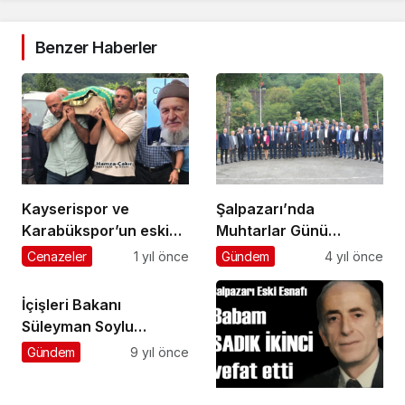
Benzer Haberler
Kayserispor ve
Şalpazarı’nda
Karabükspor’un eski
Muhtarlar Günü
futbolcusu Hamza
kutlandı
Cenazeler
1 yıl önce
Gündem
4 yıl önce
Çakır’ın baba acısı
İçişleri Bakanı
Süleyman Soylu
Trabzon’da iftarda
Gündem
9 yıl önce
konuştu