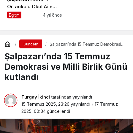
Ortaokulu Okul Aile
Birliği Kermes
Eğitim
4 yıl önce
düzenledi
Şalpazarı’nda 15 Temmuz Demokrasi
Gündem
ve Milli Birlik Günü kutlandı
Şalpazarı’nda 15 Temmuz
Demokrasi ve Milli Birlik Günü
kutlandı
Turgay İkinci
tarafından yayınlandı
15 Temmuz 2025, 23:26
yayınlandı
17 Temmuz
2025, 00:34
güncellendi