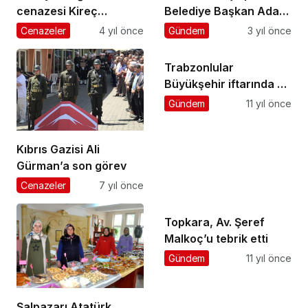
cenazesi Kireç
Belediye Başkan Adayı
Mahallesi’nde toprağa
Fatih Yılmaz sahaya
Cenazeler
4 yıl önce
Gündem
3 yıl önce
verildi
indi
Trabzonlular
Büyükşehir iftarında bir
araya geldi
Gündem
11 yıl önce
Kıbrıs Gazisi Ali
Gürman’a son görev
Cenazeler
7 yıl önce
Topkara, Av. Şeref
Malkoç’u tebrik etti
Gündem
11 yıl önce
Şalpazarı Atatürk