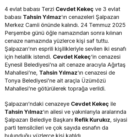
4 evlat babası Terzi
Cevdet Kekeç
ve 3 evlat
babası
Tahsin Yılmaz
‘ın cenazeleri Şalpazarı
Merkez Camii önünde kalındı. 24 Temmuz 2025
Perşembe günü öğle namazından sonra kılınan
cenaze namazında yüzlerce kişi saf tuttu.
Şalpazarı’nın esprili kişilikleriyle sevilen iki esnafı
için helallik istendi.
Cevdet Kekeç
‘in cenazesi
Eynesil Belediyesi’na ait cenaze aracıyla Ağırtaş
Mahallesi’ne,
Tahsin Yılmaz
‘ın cenazesi de
Tonya Belediyesi’ne ait araçla Üzümözü
Mahallesi’ne götürülerek toprağa verildi.
Şalpazarı’ndaki cenazeye
Cevdet Kekeç
ile
Tahsin Yılmaz
‘ın ailesi ve yakınlarıyla aralarında
Şalpazarı Belediye Başkanı
Refik Kurukız
, siyasi
parti temsilcileri ve çok sayıda esnafın da
bulunduğu yüzlerce kişi katıldı.