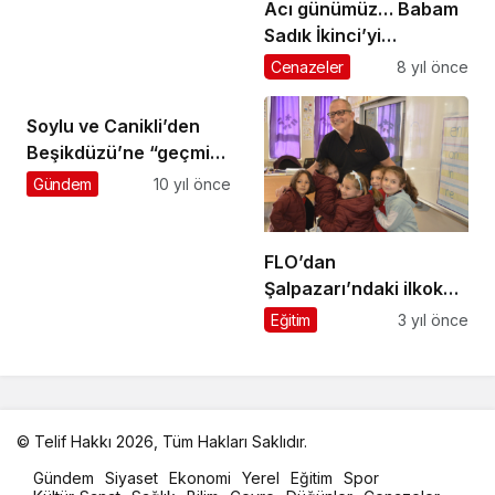
Acı günümüz… Babam
Sadık İkinci’yi
kaybettik…
Cenazeler
8 yıl önce
Soylu ve Canikli’den
Beşikdüzü’ne “geçmiş
olsun ziyareti”
Gündem
10 yıl önce
FLO’dan
Şalpazarı’ndaki ilkokul
öğrencilerine
Eğitim
3 yıl önce
‘Cumhuriyet’ armağanı
© Telif Hakkı 2026, Tüm Hakları Saklıdır.
malatya
Gündem
Siyaset
Ekonomi
Yerel
Eğitim
Spor
oto