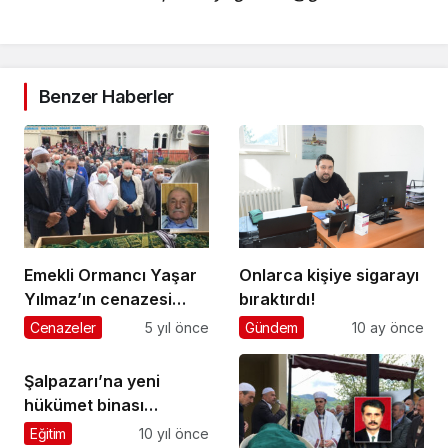
Benzer Haberler
Emekli Ormancı Yaşar
Onlarca kişiye sigarayı
Yılmaz’ın cenazesi
bıraktırdı!
Üzümözü
Cenazeler
5 yıl önce
Gündem
10 ay önce
Mahallesi’nde toprağa
verildi
Şalpazarı’na yeni
hükümet binası
yapılacak
Eğitim
10 yıl önce