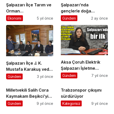
Şalpazarı İlçe Tarım ve
Şalpazarı’nda
Orman
gençlerle doğa
Müdürlüğü’nden
yürüyüşü yapıldı
Ekonomi
5 yıl önce
Gündem
2 ay önce
çiftçilere duyuru
Aksa Çoruh Elektrik
Şalpazarı İlçe J. K.
Şalpazarı İşletme
Mustafa Karakuş veda
Şefliği görevine Betül
yemeği ile uğurlandı
Gündem
7 yıl önce
Gündem
3 yıl önce
Yanık getirildi
Milletvekili Salih Cora
Trabzonspor çıkışını
Kaymakam Beşikci’yi
sürdürüyor
ziyaret etti
Gündem
9 yıl önce
Kategorisiz
9 yıl önce