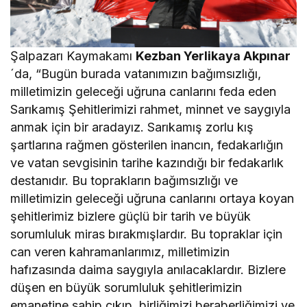
Şalpazarı Kaymakamı
Kezban Yerlikaya Akpınar
´da, “Bugün burada vatanımızın bağımsızlığı,
milletimizin geleceği uğruna canlarını feda eden
Sarıkamış Şehitlerimizi rahmet, minnet ve saygıyla
anmak için bir aradayız. Sarıkamış zorlu kış
şartlarına rağmen gösterilen inancın, fedakarlığın
ve vatan sevgisinin tarihe kazındığı bir fedakarlık
destanıdır. Bu toprakların bağımsızlığı ve
milletimizin geleceği uğruna canlarını ortaya koyan
şehitlerimiz bizlere güçlü bir tarih ve büyük
sorumluluk miras bırakmışlardır. Bu topraklar için
can veren kahramanlarımız, milletimizin
hafızasında daima saygıyla anılacaklardır. Bizlere
düşen en büyük sorumluluk şehitlerimizin
emanetine sahip çıkıp, birliğimizi beraberliğimizi ve