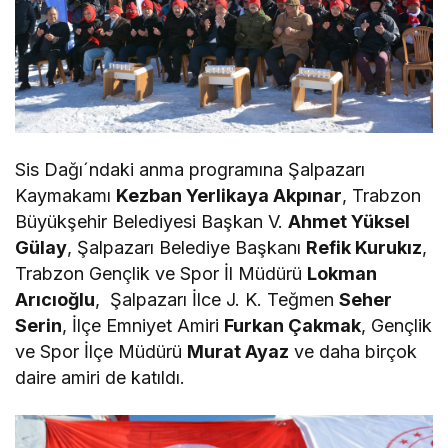
Sis Dağı´ndaki anma programına Şalpazarı
Kaymakamı
Kezban Yerlikaya Akpınar
, Trabzon
Büyükşehir Belediyesi Başkan V.
Ahmet Yüksel
Gülay
, Şalpazarı Belediye Başkanı
Refik Kurukız
,
Trabzon Gençlik ve Spor İl Müdürü
Lokman
Arıcıoğlu
, Şalpazarı İlce J. K. Teğmen
Seher
Serin
, İlçe Emniyet Amiri
Furkan Çakmak
, Gençlik
ve Spor İlçe Müdürü
Murat Ayaz
ve daha birçok
daire amiri de katıldı.