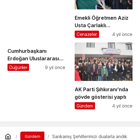
Emekli Öğretmen Aziz
Usta Çarlaklı
Mahallesi’nde
Cenazeler
4 yıl önce
ebediyete uğurlandı
Cumhurbaşkanı
Erdoğan Uluslararası
Ombudsmanlık
Düğünler
9 yıl önce
Sempozyumunda
konuştu
AK Parti Şıhkıranı’nda
gövde gösterisi yaptı
Gündem
4 yıl önce
Sarıkamış Şehitlerimizi dualarla andık
Gündem