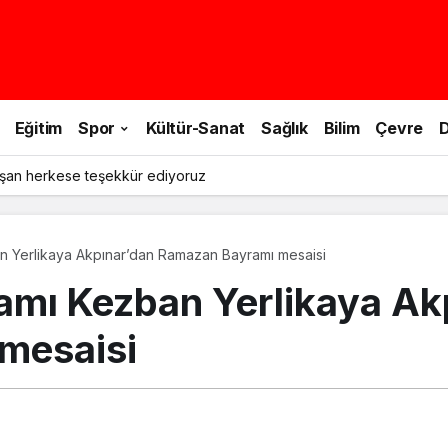
Eğitim
Spor
Kültür-Sanat
Sağlık
Bilim
Çevre
D
le doğa yürüyüşü yapıldı
 Yerlikaya Akpınar’dan Ramazan Bayramı mesaisi
amı Kezban Yerlikaya Ak
mesaisi