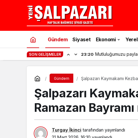
Gündem
Siyaset
Ekonomi
Yerel
Şalpazarı’nda gençler
11:53
SON GELIŞMELER
Şalpazarı Kaymakamı Kezban
Gündem
Şalpazarı Kaymak
Ramazan Bayramı 
Turgay İkinci
tarafından yayınlandı
21 Mart 2026, 16:10
yayınlandı