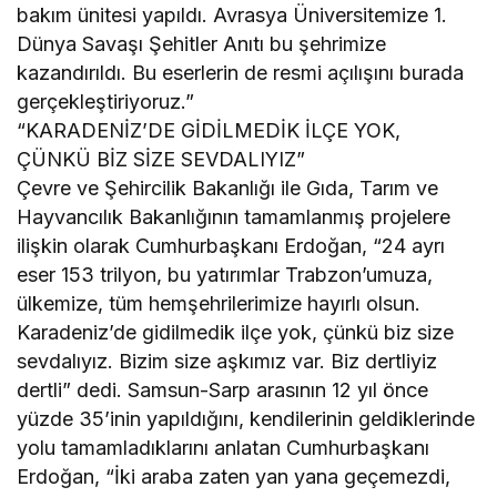
bakım ünitesi yapıldı. Avrasya Üniversitemize 1.
Dünya Savaşı Şehitler Anıtı bu şehrimize
kazandırıldı. Bu eserlerin de resmi açılışını burada
gerçekleştiriyoruz.”
“KARADENİZ’DE GİDİLMEDİK İLÇE YOK,
ÇÜNKÜ BİZ SİZE SEVDALIYIZ”
Çevre ve Şehircilik Bakanlığı ile Gıda, Tarım ve
Hayvancılık Bakanlığının tamamlanmış projelere
ilişkin olarak Cumhurbaşkanı Erdoğan, “24 ayrı
eser 153 trilyon, bu yatırımlar Trabzon’umuza,
ülkemize, tüm hemşehrilerimize hayırlı olsun.
Karadeniz’de gidilmedik ilçe yok, çünkü biz size
sevdalıyız. Bizim size aşkımız var. Biz dertliyiz
dertli” dedi. Samsun-Sarp arasının 12 yıl önce
yüzde 35’inin yapıldığını, kendilerinin geldiklerinde
yolu tamamladıklarını anlatan Cumhurbaşkanı
Erdoğan, “İki araba zaten yan yana geçemezdi,