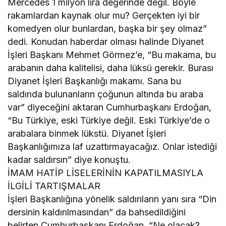
Mercedes 1 milyon lira değerinde değil. Böyle
rakamlardan kaynak olur mu? Gerçekten iyi bir
komedyen olur bunlardan, başka bir şey olmaz”
dedi. Konudan haberdar olması halinde Diyanet
İşleri Başkanı Mehmet Görmez’e, “Bu makama, bu
arabanın daha kalitelisi, daha lüksü gerekir. Burası
Diyanet İşleri Başkanlığı makamı. Sana bu
saldırıda bulunanların çoğunun altında bu araba
var” diyeceğini aktaran Cumhurbaşkanı Erdoğan,
“Bu Türkiye, eski Türkiye değil. Eski Türkiye’de o
arabalara binmek lükstü. Diyanet İşleri
Başkanlığımıza laf uzattırmayacağız. Onlar istediği
kadar saldırsın” diye konuştu.
İMAM HATİP LİSELERİNİN KAPATILMASIYLA
İLGİLİ TARTIŞMALAR
İşleri Başkanlığına yönelik saldırıların yanı sıra “Din
dersinin kaldırılmasından” da bahsedildiğini
belirten Cumhurbaşkanı Erdoğan, “Ne olacak?