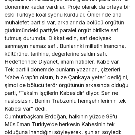
dönemine kadar vardılar. Proje olarak da ortaya bir
eski Türkiye koalisyonu kurdular. Önlerinde ana
muhalefet partisi var, arkalarında bölücü örgütün
güdümündeki partiyle paralel örgüt birlikte saf
tutmuş durumda. Dikkat edin, saf dediysek
sanmayın namaz safı. Bunlarınki milletin inancına,
kültürüne, tarihine, değerlerine saldırı safı.
Hedeflerinde Diyanet, imam hatipler, Kabe var.
Tek partili dönemde bunların yazarları, çizerleri
‘Kabe Arap’ın olsun, bize Çankaya yeter’ dediğini,
şimdi de bölücü terör örgütünün arkasında olduğu
parti, ‘Taksim işçilerin Kabesidir’ diyor. Sen ne
nasipsizsin. Benim Trabzonlu hemşehrilerimin tek
Kabesi var” dedi.
Cumhurbaşkanı Erdoğan, halkının yüzde 99’u
Müslüman Türkiye’de herkesin Kabesinin tek
olduğuna inandığını söyleyerek, şunları söyledi: