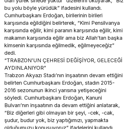
olan yürek sinede yüktür” dizelerini okuyarak, “Biz
bu yolu böyle yürüdük” ifadesini kullandı.
Cumhurbaşkanı Erdoğan, birilerinin birileri
karşısında eğildiğini belirterek, “Kimi Pensilvanya
karşısında eğilir, kimi paranın karşısında eğilir, kimi
makamın karşısında eğilir ama biz Allah’tan başka
kimsenin karşısında eğilmedik, eğilmeyeceğiz”
dedi.
“TRABZON’UN ÇEHRESİ DEĞİŞİYOR, GELECEĞİ
AYDINLANIYOR”
Trabzon Akyazı Stadı’nın inşaatının devam ettiğini
belirten Cumhurbaşkanı Erdoğan, stadın 2015-
2016 sezonunun ikinci yarısına yetişeceğini
söyledi. Cumhurbaşkanı Erdoğan, Kanuni
Bulvarı’nın inşaatının da devam ettiğini anlatarak,
“Biz diğerleri gibi olmayan bir şeyi, -cek, -cak,
şudur, budur yok, biz yaptığımızı, yapmakta
olduğumuzu konuşuyoruz” ifadelerini kullandı.