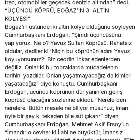
tren, otomobiller geçecek denizin altından” dedi.
“ÜÇÜNCÜ KÖPRÜ, BOĞAZ’IN 3. ALTIN
KOLYESİ”
Boğaz’ın üstünde iki altın kolye olduğunu söyleyen
Cumhurbaşkanı Erdoğan, “Şimdi üçüncüsünü
yapıyoruz. Ne o? Yavuz Sultan Köprüsü. Rahatsız
oldular, dediler ki ‘Niçin bu köprünün adını Yavuz
koyuyorsunuz?’ Biz ceddini inkar edenlerden
değiliz. Onlar ki bu topraklarda mücadelenin
tarihini yazdılar. Onları yaşatmayacağız da kimleri
yaşatacağız” diye konuştu. Cumhurbaşkanı
Erdoğan, üçüncü köprünün dünyanın en geniş
köprüsü olacağını sözlerine ekledi. “Nerelerden
nerelere. Bütün mesele ne biliyor musunuz, iman
öyle bir şey ki tekeden bile süt çıkarır” diyen
Cumhurbaşkanı Erdoğan, Mehmet Akif Ersoy’un
“İmandır o cevher ki İlahi ne büyüktür, İmansız