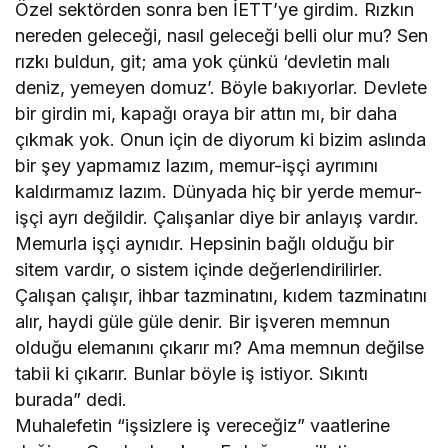
Özel sektörden sonra ben İETT’ye girdim. Rızkın
nereden geleceği, nasıl geleceği belli olur mu? Sen
rızkı buldun, git; ama yok çünkü ‘devletin malı
deniz, yemeyen domuz’. Böyle bakıyorlar. Devlete
bir girdin mi, kapağı oraya bir attın mı, bir daha
çıkmak yok. Onun için de diyorum ki bizim aslında
bir şey yapmamız lazım, memur-işçi ayrımını
kaldırmamız lazım. Dünyada hiç bir yerde memur-
işçi ayrı değildir. Çalışanlar diye bir anlayış vardır.
Memurla işçi aynıdır. Hepsinin bağlı olduğu bir
sitem vardır, o sistem içinde değerlendirilirler.
Çalışan çalışır, ihbar tazminatını, kıdem tazminatını
alır, haydi güle güle denir. Bir işveren memnun
olduğu elemanını çıkarır mı? Ama memnun değilse
tabii ki çıkarır. Bunlar böyle iş istiyor. Sıkıntı
burada” dedi.
Muhalefetin “işsizlere iş vereceğiz” vaatlerine