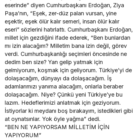
eserinde” diyen Cumhurbaşkanı Erdoğan, Ziya
Paşa’nın, “Eşek, zer-düz palan vursan, yine
eşektir, eşek ölür kalır semeri, insan ölür kalır
eseri” sözlerini hatırlattı. Cumhurbaşkanı Erdoğan,
millet için gezdiğini ifade ederek, “Ben bunlardan
mı izin alacağım? Milletim bana izin değil, görev
verdi. Cumhurbaşkanlığı seçimleri öncesinde ne
dedim ben size? Yan gelip yatmak için
gelmiyorum, koşmak için geliyorum. Türkiye’yi de
dolaşacağım, dünyayı da dolaşacağım. İş
adamlarımızı yanıma alacağım, onlarla beraber
dolaşacağım. Niye? Çünkü yeni Türkiye’ye bu
lazım. Hedeflerimizi anlatmak için geziyorum.
İstiyorlar ki meydanı boş bırakayım, istedikleri gibi
at oynatsınlar. Yok öyle yağma” dedi.
“BEN NE YAPIYORSAM MİLLETİM İÇİN
YAPIYORUM”