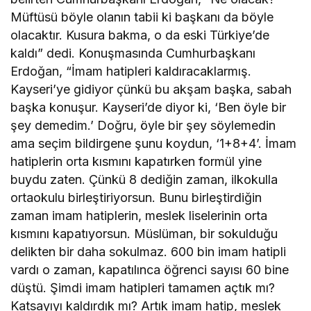
Müftüsü böyle olanın tabii ki başkanı da böyle
olacaktır. Kusura bakma, o da eski Türkiye’de
kaldı” dedi. Konuşmasında Cumhurbaşkanı
Erdoğan, “İmam hatipleri kaldıracaklarmış.
Kayseri’ye gidiyor çünkü bu akşam başka, sabah
başka konuşur. Kayseri’de diyor ki, ‘Ben öyle bir
şey demedim.’ Doğru, öyle bir şey söylemedin
ama seçim bildirgene şunu koydun, ‘1+8+4’. İmam
hatiplerin orta kısmını kapatırken formül yine
buydu zaten. Çünkü 8 dediğin zaman, ilkokulla
ortaokulu birleştiriyorsun. Bunu birleştirdiğin
zaman imam hatiplerin, meslek liselerinin orta
kısmını kapatıyorsun. Müslüman, bir sokulduğu
delikten bir daha sokulmaz. 600 bin imam hatipli
vardı o zaman, kapatılınca öğrenci sayısı 60 bine
düştü. Şimdi imam hatipleri tamamen açtık mı?
Katsayıyı kaldırdık mı? Artık imam hatip, meslek