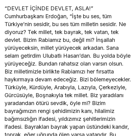
“DEVLET İÇİNDE DEVLET, ASLA!”
Cumhurbaşkanı Erdoğan, “İşte bu ses, tüm
Türkiye’nin sesidir, bu ses tüm milletin sesidir. Ne
diyoruz? Tek millet, tek bayrak, tek vatan, tek
devlet. Bizim Rabiamız bu, değil mi? İnşallah
yürüyeceksin, millet yürüyecek arkadan. Sana
selam getirdim Ulubatlı Hasan’dan. Bu yolda böyle
yürüyeceğiz. Bundan rahatsız olan varsın olsun.
Biz milletimizle birlikte Rabiamızı her fırsatta
haykırmaya devam edeceğiz. Bizi bölemeyecekler.
Türküyle, Kürdüyle, Arabıyla, Lazıyla, Çerkeziyle,
Gürcüsüyle, Boşnakıyla tek millet. Biz yaradılanı
yaradandan ötürü sevdik, öyle mi? Bizim
bayrağımızın rengi şehidimizin kanı, hilalimiz
bağımsızlığın ifadesi, yıldızımız şehitlerimizin
ifadesi. Bayrakları bayrak yapan üstündeki kandır,
toprak, eğer uğrunda ölen varsa vatandır. Bu