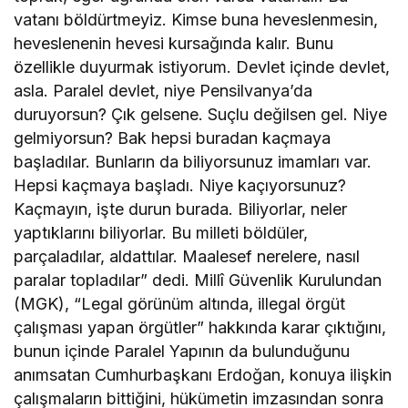
vatanı böldürtmeyiz. Kimse buna heveslenmesin,
heveslenenin hevesi kursağında kalır. Bunu
özellikle duyurmak istiyorum. Devlet içinde devlet,
asla. Paralel devlet, niye Pensilvanya’da
duruyorsun? Çık gelsene. Suçlu değilsen gel. Niye
gelmiyorsun? Bak hepsi buradan kaçmaya
başladılar. Bunların da biliyorsunuz imamları var.
Hepsi kaçmaya başladı. Niye kaçıyorsunuz?
Kaçmayın, işte durun burada. Biliyorlar, neler
yaptıklarını biliyorlar. Bu milleti böldüler,
parçaladılar, aldattılar. Maalesef nerelere, nasıl
paralar topladılar” dedi. Millî Güvenlik Kurulundan
(MGK), “Legal görünüm altında, illegal örgüt
çalışması yapan örgütler” hakkında karar çıktığını,
bunun içinde Paralel Yapının da bulunduğunu
anımsatan Cumhurbaşkanı Erdoğan, konuya ilişkin
çalışmaların bittiğini, hükümetin imzasından sonra