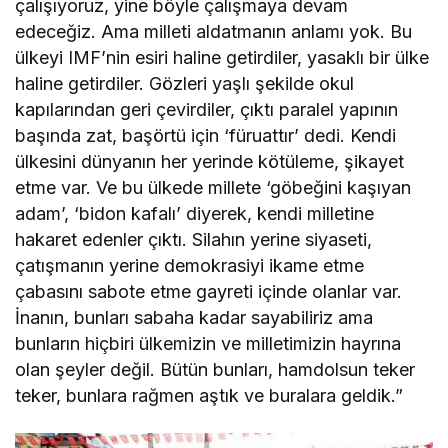
çalışıyoruz, yine böyle çalışmaya devam
edeceğiz. Ama milleti aldatmanın anlamı yok. Bu
ülkeyi IMF’nin esiri haline getirdiler, yasaklı bir ülke
haline getirdiler. Gözleri yaşlı şekilde okul
kapılarından geri çevirdiler, çıktı paralel yapının
başında zat, başörtü için ‘füruattır’ dedi. Kendi
ülkesini dünyanın her yerinde kötüleme, şikayet
etme var. Ve bu ülkede millete ‘göbeğini kaşıyan
adam’, ‘bidon kafalı’ diyerek, kendi milletine
hakaret edenler çıktı. Silahın yerine siyaseti,
çatışmanın yerine demokrasiyi ikame etme
çabasını sabote etme gayreti içinde olanlar var.
İnanın, bunları sabaha kadar sayabiliriz ama
bunların hiçbiri ülkemizin ve milletimizin hayrına
olan şeyler değil. Bütün bunları, hamdolsun teker
teker, bunlara rağmen aştık ve buralara geldik.”