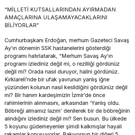
“MİLLETİ KUTSALLARINDAN AYIRMADAN
AMAÇLARINA ULAŞAMAYACAKLARINI
BİLİYORLAR”
Cumhurbaşkanı Erdoğan, merhum Gazeteci Savaş
Ay’ın dönemin SSK hastanelerini gösterdiği
programı hatırlatarak, “Merhum Savaş Ay’ın
programı izlediniz değil mi, o rezilliği gördünüz
değil mi? Orada nasıl duruyor, halini gördünüz.
Kırklareli’nde bir ufak yavrunun yanlış iğne
yüzünden kolunun nasıl kesildiğini gördünüz değil
mi? Bir hanım kardeşimizin İzmir’de önce
rahimlerinin alınmasını, arkasından ‘Yanlış oldu.
Böbreği almamız lazım’ denilerek bir de böbreğinin
alındığını izlediniz değil mi? Sen busun. Bu ülkede
5 koyunu güdemeyenler şimdi kalkmışlar hayali
rakamlar konuşuyorlar. Bakıyorsun bir diğeri 5