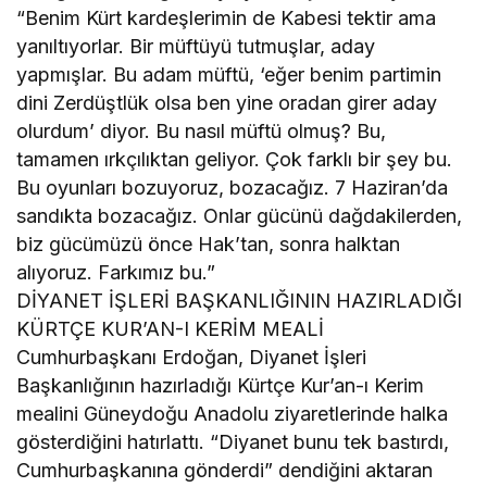
“Benim Kürt kardeşlerimin de Kabesi tektir ama
yanıltıyorlar. Bir müftüyü tutmuşlar, aday
yapmışlar. Bu adam müftü, ‘eğer benim partimin
dini Zerdüştlük olsa ben yine oradan girer aday
olurdum’ diyor. Bu nasıl müftü olmuş? Bu,
tamamen ırkçılıktan geliyor. Çok farklı bir şey bu.
Bu oyunları bozuyoruz, bozacağız. 7 Haziran’da
sandıkta bozacağız. Onlar gücünü dağdakilerden,
biz gücümüzü önce Hak’tan, sonra halktan
alıyoruz. Farkımız bu.”
DİYANET İŞLERİ BAŞKANLIĞININ HAZIRLADIĞI
KÜRTÇE KUR’AN-I KERİM MEALİ
Cumhurbaşkanı Erdoğan, Diyanet İşleri
Başkanlığının hazırladığı Kürtçe Kur’an-ı Kerim
mealini Güneydoğu Anadolu ziyaretlerinde halka
gösterdiğini hatırlattı. “Diyanet bunu tek bastırdı,
Cumhurbaşkanına gönderdi” dendiğini aktaran