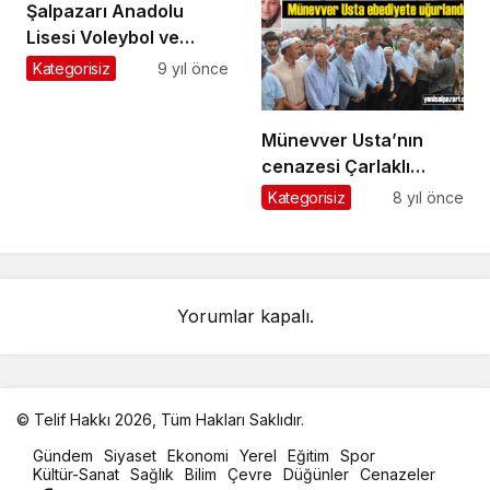
Şalpazarı Anadolu
Lisesi Voleybol ve
Futsalda şampiyon oldu
Kategorisiz
9 yıl önce
Münevver Usta’nın
cenazesi Çarlaklı
Mahallesi’nde
Kategorisiz
8 yıl önce
gözyaşlarıyla toprağa
verildi
Yorumlar kapalı.
© Telif Hakkı 2026, Tüm Hakları Saklıdır.
malatya
Gündem
Siyaset
Ekonomi
Yerel
Eğitim
Spor
oto
Kültür-Sanat
Sağlık
Bilim
Çevre
Düğünler
Cenazeler
kiralama