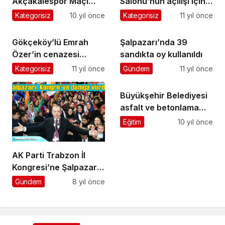
Akçakalespor Maçı
Salonu’nun açılışı için
Beşikdüzü’nde Saat
geri sayım başladı
Kategorisiz
10 yıl önce
Kategorisiz
11 yıl önce
13.00’da
Gökçeköy’lü Emrah
Şalpazarı’nda 39
Özer’in cenazesi
sandıkta oy kullanıldı
Uzuntarla’da toprağa
Kategorisiz
11 yıl önce
Gündem
11 yıl önce
verildi
Büyükşehir Belediyesi
asfalt ve betonlama
çalışmalarını başlattı
Eğitim
10 yıl önce
AK Parti Trabzon İl
Kongresi’ne Şalpazarı
damgasını vurdu
Gündem
8 yıl önce