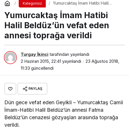
Yumurcaktaş İmam Hatibi Halil
Kategorisiz
Beldüz’ün vefat eden annesi
Yumurcaktaş İmam Hatibi
toprağa verildi
Halil Beldüz’ün vefat eden
annesi toprağa verildi
Turgay İkinci
tarafından yayınlandı
2 Haziran 2015, 22:41
yayınlandı
23 Ağustos 2018,
11:33
güncellendi
PAYLAŞ
Dün gece vefat eden Geyikli – Yumurcaktaş Camii
İmam-Hatibi Halil Beldüz’ün annesi Fatma
Beldüz’ün cenazesi gözyaşları arasında toprağa
verildi.