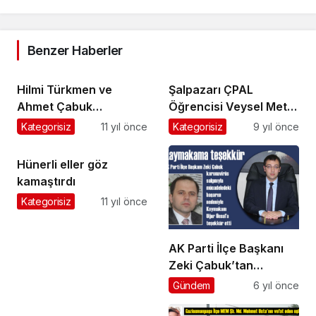
Benzer Haberler
Hilmi Türkmen ve
Şalpazarı ÇPAL
Ahmet Çabuk
Öğrencisi Veysel Metin
Şalpazarı’na geliyor
denizde boğularak
Kategorisiz
11 yıl önce
Kategorisiz
9 yıl önce
yaşamını yitirdi
Hünerli eller göz
kamaştırdı
Kategorisiz
11 yıl önce
AK Parti İlçe Başkanı
Zeki Çabuk’tan
Kaymakam Uğur
Gündem
6 yıl önce
Ünsal’a teşekkür