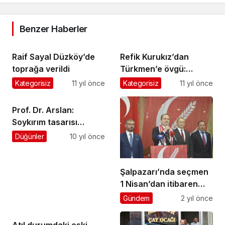
Benzer Haberler
Raif Sayal Düzköy’de
Refik Kurukız’dan
toprağa verildi
Türkmen’e övgü:
Şalpazarı’nın onuru,
Kategorisiz
11 yıl önce
Kategorisiz
11 yıl önce
gururusunuz
Prof. Dr. Arslan:
Soykırım tasarısı
dostlarımızın gerçek
Düğünler
10 yıl önce
yüzünü gösterdi
Şalpazarı’nda seçmen
1 Nisan’dan itibaren
ahlaklı belediyecilik
Gündem
2 yıl önce
dönemini başlatacak
Atıl durumdaki eski