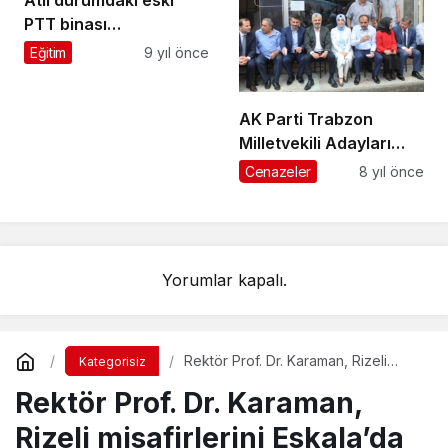
PTT binası
Öğretmenevine
Eğitim
9 yıl önce
dönüştürülecek
AK Parti Trabzon
Milletvekili Adayları
Şalpazarı ve
Cenazeler
8 yıl önce
Beşikdüzü’nde
seçmenlerle buluştu
Yorumlar kapalı.
Rektör Prof. Dr. Karaman, Rizeli
Kategorisiz
misafirlerini Eskala’da ağırladı
Rektör Prof. Dr. Karaman,
Rizeli misafirlerini Eskala’da