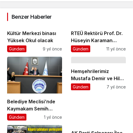
Benzer Haberler
Kültür Merkezi binası
RTEÜ Rektörü Prof. Dr.
Yüksek Okul olacak
Hüseyin Karaman
Hacdan döndü
Gündem
9 yıl önce
Gündem
11 yıl önce
Hemşehrilerimiz
Mustafa Demir ve Hilmi
Türkmen Belediye
Gündem
7 yıl önce
Başkanlığını kazandılar
Belediye Meclisi’nde
Kaymakam Semih
Memiş’e hemşehrilik
Gündem
1 yıl önce
beratı sürprizi
AK Parti Şalpazarı İlçe