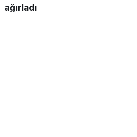
ağırladı
Turgay İkinci
tarafından yayınlandı
29 Haziran 2015, 13:58
yayınlandı
23 Ağustos 2018,
11:33
güncellendi
PAYLAŞ