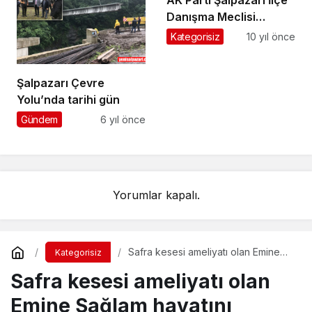
Danışma Meclisi
Toplantısı yapıldı
Kategorisiz
10 yıl önce
Şalpazarı Çevre
Yolu’nda tarihi gün
Gündem
6 yıl önce
Yorumlar kapalı.
Safra kesesi ameliyatı olan Emine
Kategorisiz
Sağlam hayatını kaybetti
Safra kesesi ameliyatı olan
Emine Sağlam hayatını