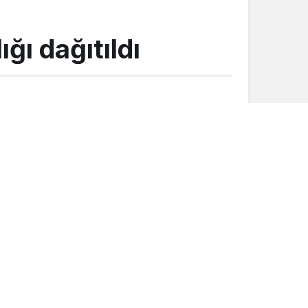
ğı dağıtıldı
Düğünler
Mutluluğumuzu paylaşan herkese
teşekkür ediyoruz