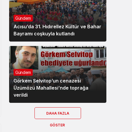
Gündem
Acısu’da 31. Hıdırellez Kültür ve Bahar
Bayramı coşkuyla kutlandı
Gündem
Görkem Selvitop’un cenazesi
Üzümözü Mahallesi’nde toprağa
verildi
DAHA FAZLA
GÖSTER