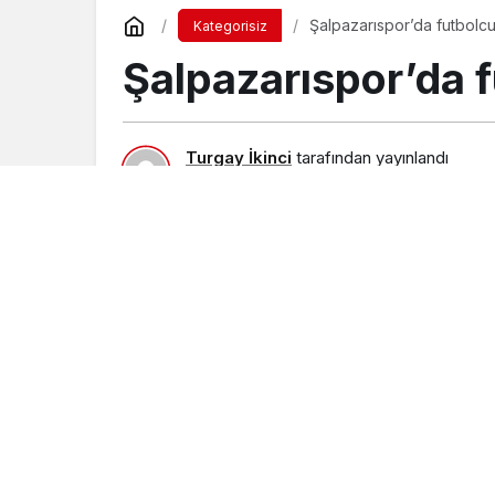
Şalpazarıspor’da futbolcul
Kategorisiz
Şalpazarıspor’da f
Turgay İkinci
tarafından yayınlandı
16 Temmuz 2015, 16:53
yayınlandı
23 Ağ