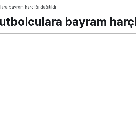
ara bayram harçlığı dağıtıldı
utbolculara bayram harçlı
ustos 2018, 11:33
güncellendi
PAYLAŞ