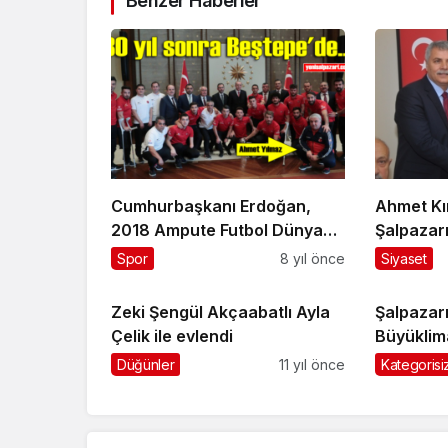
Benzer Haberler
Cumhurbaşkanı Erdoğan,
Ahmet Kı
2018 Ampute Futbol Dünya
Şalpazar
Kupası ikincisi Ampute Milli
Aday Ada
Spor
8 yıl önce
Siyaset
Takımı’nı kabul etti
Zeki Şengül Akçaabatlı Ayla
Şalpazar
Çelik ile evlendi
Büyüklim
kaldı
Düğünler
11 yıl önce
Kategorisi