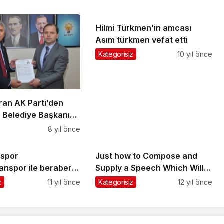
Hilmi Türkmen’in amcası
Asım türkmen vefat etti
Kategorisiz
10 yıl önce
ran AK Parti’den
ı Belediye Başkanı
yı oldu
8 yıl önce
ıspor
Just how to Compose and
anspor ile berabere
Supply a Speech Which Will
Get Consumers to You
z
11 yıl önce
Kategorisiz
12 yıl önce