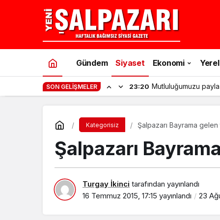
Gündem
Siyaset
Ekonomi
Yerel
Mutluluğumuzu payla
23:20
SON GELIŞMELER
Şalpazarı Bayrama gelen ta
Kategorisiz
Şalpazarı Bayrama 
Turgay İkinci
tarafından yayınlandı
16 Temmuz 2015, 17:15
yayınlandı
23 Ağu