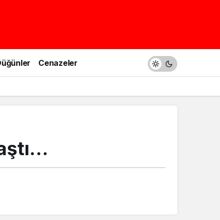
üğünler
Cenazeler
taştı…