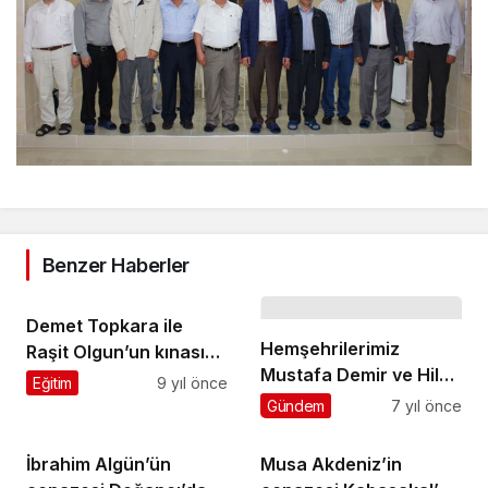
Benzer Haberler
Demet Topkara ile
Hemşehrilerimiz
Raşit Olgun’un kınası
Mustafa Demir ve Hilmi
yapıldı
Eğitim
9 yıl önce
Türkmen Belediye
Gündem
7 yıl önce
Başkanlığını kazandılar
İbrahim Algün’ün
Musa Akdeniz’in