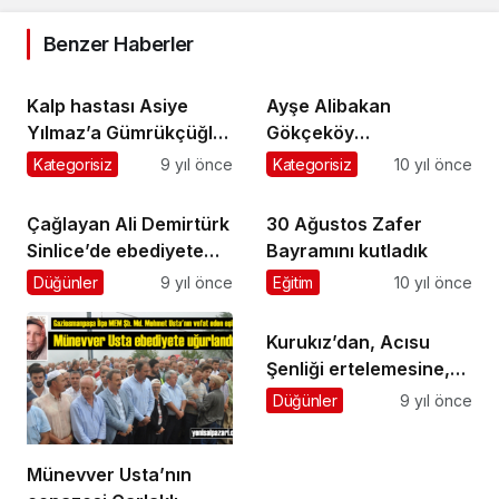
Benzer Haberler
Kalp hastası Asiye
Ayşe Alibakan
Yılmaz’a Gümrükçüğlu
Gökçeköy
morali
Tatlıçukur’da
Kategorisiz
9 yıl önce
Kategorisiz
10 yıl önce
gözyaşlarıyla uğurlandı
Çağlayan Ali Demirtürk
30 Ağustos Zafer
Sinlice’de ebediyete
Bayramını kutladık
uğurlandı
Düğünler
9 yıl önce
Eğitim
10 yıl önce
Kurukız’dan, Acısu
Şenliği ertelemesine,
“Uluslararası” kılıf !
Düğünler
9 yıl önce
Münevver Usta’nın