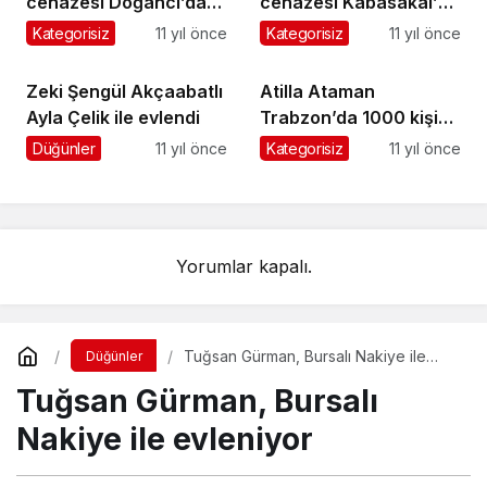
cenazesi Doğancı’da
cenazesi Kabasakal’da
toprağa verildi
toprağa verildi
Kategorisiz
11 yıl önce
Kategorisiz
11 yıl önce
Zeki Şengül Akçaabatlı
Atilla Ataman
Ayla Çelik ile evlendi
Trabzon’da 1000 kişiye
iftar verdi
Düğünler
11 yıl önce
Kategorisiz
11 yıl önce
Yorumlar kapalı.
Tuğsan Gürman, Bursalı Nakiye ile
Düğünler
evleniyor
Tuğsan Gürman, Bursalı
Nakiye ile evleniyor