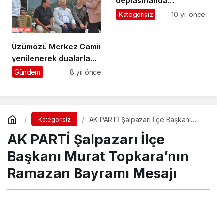
deplasmanda
Beşikdüzüspor’u 1-0
Kategorisiz
10 yıl önce
yendi
Üzümözü Merkez Camii
yenilenerek dualarla
ibadete açıldı
Gündem
8 yıl önce
AK PARTİ Şalpazarı İlçe Başkanı
Kategorisiz
Murat Topkara’nın Ramazan
AK PARTİ Şalpazarı İlçe
Bayramı Mesajı
Başkanı Murat Topkara’nın
Ramazan Bayramı Mesajı
Turgay İkinci
tarafından yayınlandı