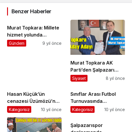
Benzer Haberler
Murat Topkara: Millete
hizmet yolunda
çalışmalarımızı
Gündem
9 yıl önce
sürdürüyoruz
Murat Topkara AK
Parti’den Şalpazarı
Belediye Başkanlığı’na
Siyaset
8 yıl önce
Aday Adayı oldu
Hasan Küçük’ün
Sınıflar Arası Futbol
cenazesi Üzümözü’nde
Turnuvasında
toprağa verildi
dereceye girenlere
Kategorisiz
10 yıl önce
Kategorisiz
10 yıl önce
kupaları verildi
Şalpazarıspor